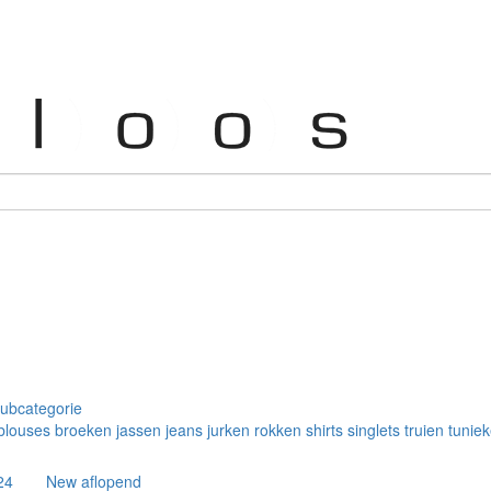
subcategorie
blouses
broeken
jassen
jeans
jurken
rokken
shirts
singlets
truien
tunie
Toon
Sorteren op
24
New aflopend