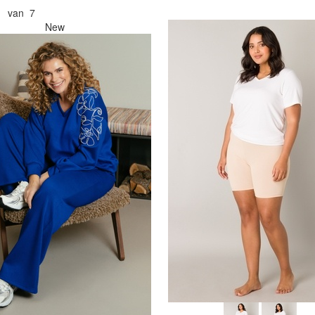
1 van 7
New