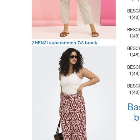
BESC
1(48)
BESC
1(48)
ZHENZI superstretch 7/8 broek
BESC
1(48)
BESC
1(48)
BESC
1(48)
Ba
b