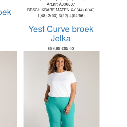
Art.nr: A006037
oek
BESCHIKBARE MATEN
X-0(44)
0(46)
1(48)
2(50)
3(52)
4(54/56)
Yest Curve broek
Jelka
€99,99
€65,00