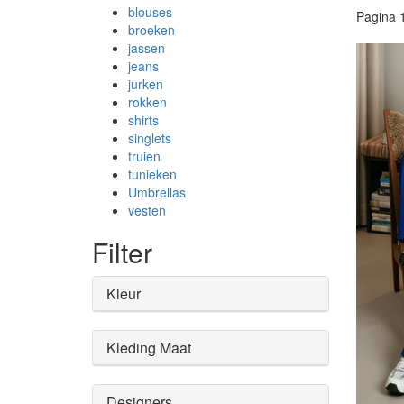
blouses
Pagina
broeken
jassen
jeans
jurken
rokken
shirts
singlets
truien
tunieken
Umbrellas
vesten
Filter
Kleur
Kleding Maat
Designers