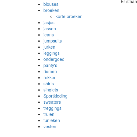
Er staan
blouses
broeken
korte broeken
jasjes
jassen
jeans
jumpsuits
jurken
leggings
ondergoed
panty's
riemen
rokken
shirts
singlets
Sportkleding
sweaters
treggings
truien
tunieken
vesten