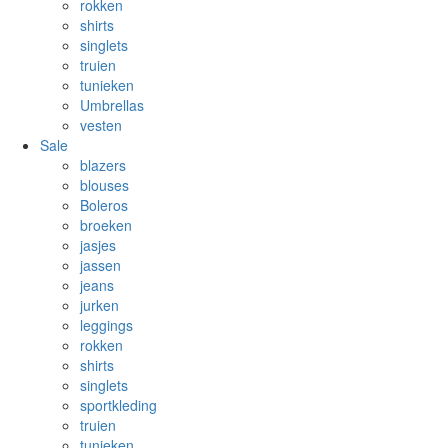
rokken
shirts
singlets
truien
tunieken
Umbrellas
vesten
Sale
blazers
blouses
Boleros
broeken
jasjes
jassen
jeans
jurken
leggings
rokken
shirts
singlets
sportkleding
truien
tunieken