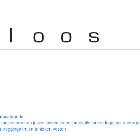
subcategorie
blouses
broeken
jasjes
jassen
jeans
jumpsuits
jurken
leggings
ondergo
s
treggings
truien
tunieken
vesten