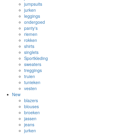
jumpsuits
jurken
leggings
ondergoed
panty's
riemen
rokken
shirts
singlets
Sportkleding
sweaters
treggings
truien
tunieken
vesten
New
blazers
blouses
broeken
jassen
jeans
jurken