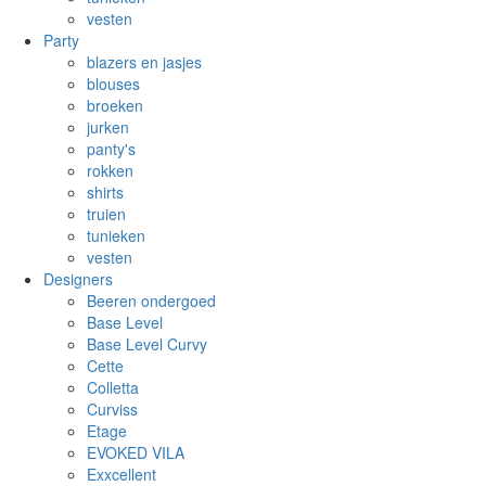
vesten
Party
blazers en jasjes
blouses
broeken
jurken
panty's
rokken
shirts
truien
tunieken
vesten
Designers
Beeren ondergoed
Base Level
Base Level Curvy
Cette
Colletta
Curviss
Etage
EVOKED VILA
Exxcellent