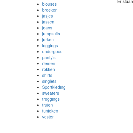
Er staan
blouses
broeken
jasjes
jassen
jeans
jumpsuits
jurken
leggings
ondergoed
panty's
riemen
rokken
shirts
singlets
Sportkleding
sweaters
treggings
truien
tunieken
vesten