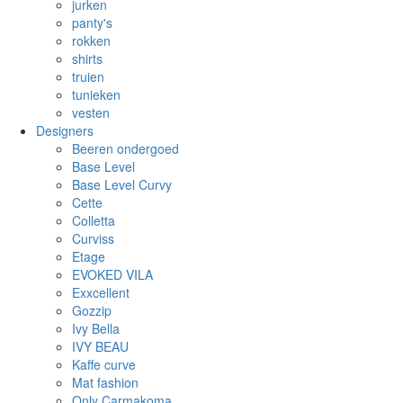
jurken
panty's
rokken
shirts
truien
tunieken
vesten
Designers
Beeren ondergoed
Base Level
Base Level Curvy
Cette
Colletta
Curviss
Etage
EVOKED VILA
Exxcellent
Gozzip
Ivy Bella
IVY BEAU
Kaffe curve
Mat fashion
Only Carmakoma