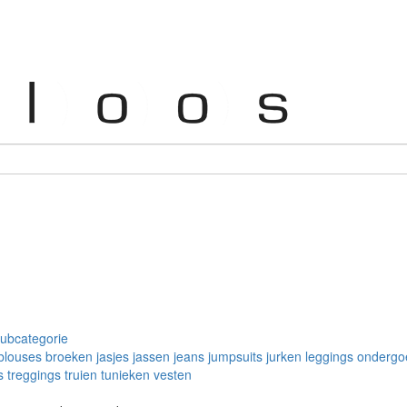
subcategorie
blouses
broeken
jasjes
jassen
jeans
jumpsuits
jurken
leggings
ondergo
s
treggings
truien
tunieken
vesten