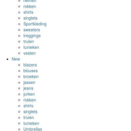
riemen
rokken
shirts
singlets
Sportkleding
sweaters
treggings
truien
tunieken
vesten
New
blazers
blouses
broeken
jassen
jeans
jurken
rokken
shirts
singlets
truien
tunieken
Umbrellas