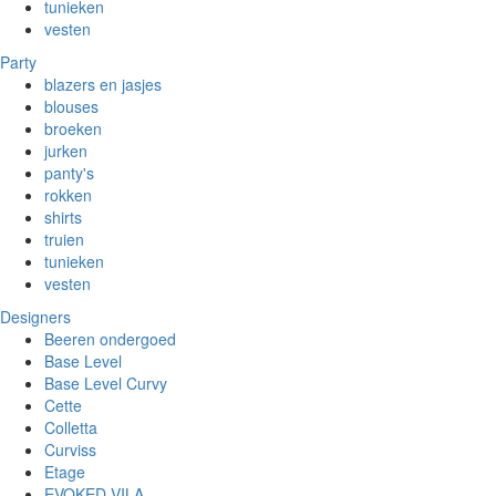
tunieken
vesten
Party
blazers en jasjes
blouses
broeken
jurken
panty's
rokken
shirts
truien
tunieken
vesten
Designers
Beeren ondergoed
Base Level
Base Level Curvy
Cette
Colletta
Curviss
Etage
EVOKED VILA