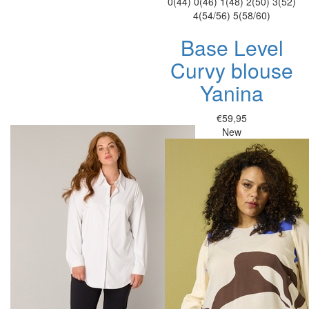
0(44)
0(46)
1(48)
2(50)
3(52)
4(54/56)
5(58/60)
Base Level
Curvy blouse
Yanina
€59,95
New