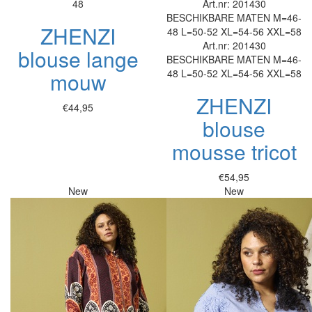
48
Art.nr: 201430
BESCHIKBARE MATEN
M=46-
ZHENZI
48
L=50-52
XL=54-56
XXL=58
Art.nr: 201430
blouse lange
BESCHIKBARE MATEN
M=46-
48
L=50-52
XL=54-56
XXL=58
mouw
ZHENZI
€44,95
blouse
mousse tricot
€54,95
New
New