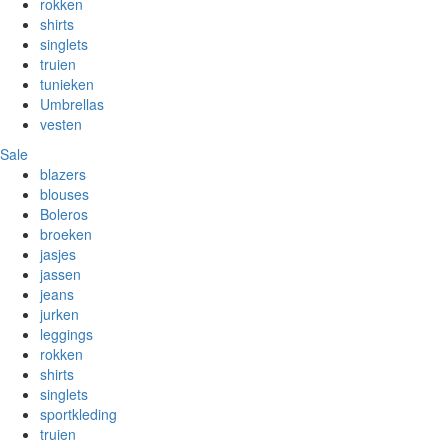
rokken
shirts
singlets
truien
tunieken
Umbrellas
vesten
Sale
blazers
blouses
Boleros
broeken
jasjes
jassen
jeans
jurken
leggings
rokken
shirts
singlets
sportkleding
truien