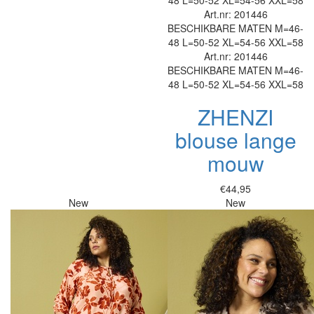
48
L=50-52
XL=54-56
XXL=58
Art.nr: 201446
BESCHIKBARE MATEN
M=46-
48
L=50-52
XL=54-56
XXL=58
Art.nr: 201446
BESCHIKBARE MATEN
M=46-
48
L=50-52
XL=54-56
XXL=58
ZHENZI
blouse lange
mouw
€44,95
New
New