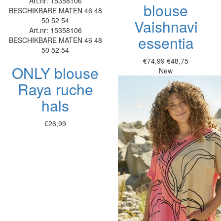
Art.nr: 15358106
blouse
BESCHIKBARE MATEN
46
48
50
52
54
Vaishnavi
Art.nr: 15358106
essentia
BESCHIKBARE MATEN
46
48
50
52
54
€74,99
€48,75
ONLY blouse
New
Raya ruche
hals
€26,99