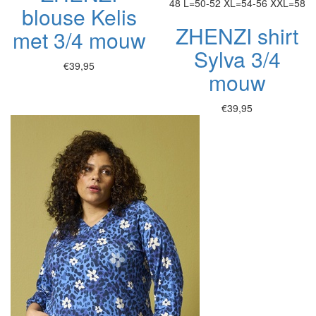
48
L=50-52
XL=54-56
XXL=58
blouse Kelis
ZHENZI shirt
met 3/4 mouw
Sylva 3/4
€39,95
mouw
€39,95