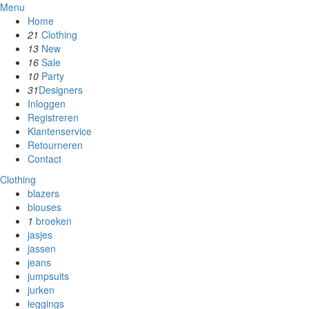
Menu
Home
21
Clothing
13
New
16
Sale
10
Party
31
Designers
Inloggen
Registreren
Klantenservice
Retourneren
Contact
Clothing
blazers
blouses
1
broeken
jasjes
jassen
jeans
jumpsuits
jurken
leggings