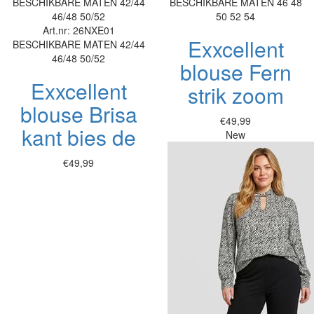
BESCHIKBARE MATEN
42/44
BESCHIKBARE MATEN
46
48
46/48
50/52
50
52
54
Art.nr: 26NXE01
Exxcellent
BESCHIKBARE MATEN
42/44
46/48
50/52
blouse Fern
Exxcellent
strik zoom
blouse Brisa
€49,99
kant bies de
New
€49,99