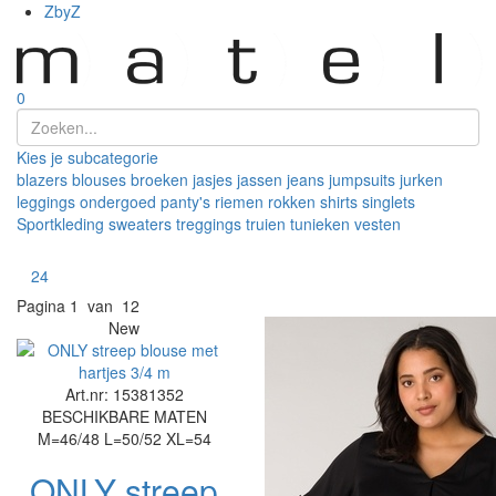
ZbyZ
0
Kies je subcategorie
blazers
blouses
broeken
jasjes
jassen
jeans
jumpsuits
jurken
leggings
ondergoed
panty's
riemen
rokken
shirts
singlets
Sportkleding
sweaters
treggings
truien
tunieken
vesten
Toon
24
Pagina
1 van 12
New
Art.nr: 15381352
BESCHIKBARE MATEN
M=46/48
L=50/52
XL=54
ONLY streep