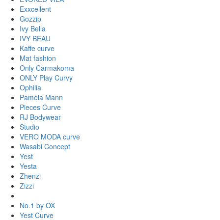
Exxcellent
Gozzip
Ivy Bella
IVY BEAU
Kaffe curve
Mat fashion
Only Carmakoma
ONLY Play Curvy
Ophilia
Pamela Mann
Pieces Curve
RJ Bodywear
Studio
VERO MODA curve
Wasabi Concept
Yest
Yesta
Zhenzi
Zizzi
No.1 by OX
Yest Curve