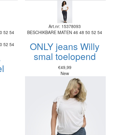
Art.nr: 15378093
0
52
54
BESCHIKBARE MATEN
46
48
50
52
54
ONLY jeans Willy
0
52
54
smal toelopend
s
el
€49,99
New