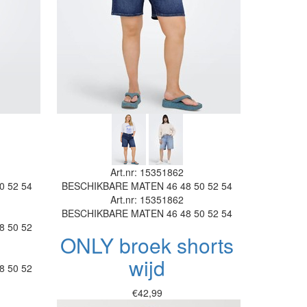
Art.nr: 15351862
0
52
54
BESCHIKBARE MATEN
46
48
50
52
54
Art.nr: 15351862
BESCHIKBARE MATEN
46
48
50
52
54
8
50
52
ONLY broek shorts
wijd
8
50
52
€42,99