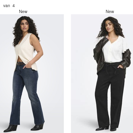
1 van 4
New
New