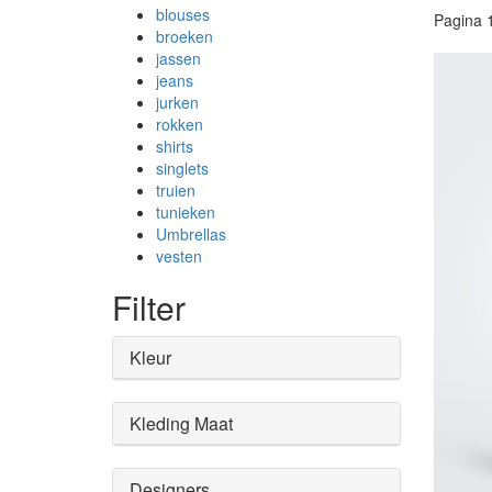
blouses
Pagina
broeken
jassen
jeans
jurken
rokken
shirts
singlets
truien
tunieken
Umbrellas
vesten
Filter
Kleur
Kleding Maat
Designers