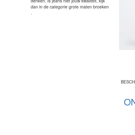
denken. Is jeans niet jouw kwaliteit, kijk
dan in de categorie grote maten broeken
.
BESCH
ON