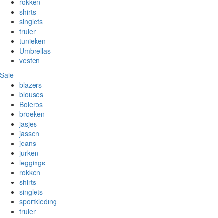
rokken
shirts
singlets
truien
tunieken
Umbrellas
vesten
Sale
blazers
blouses
Boleros
broeken
jasjes
jassen
jeans
jurken
leggings
rokken
shirts
singlets
sportkleding
truien