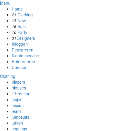
Menu
Home
21
Clothing
13
New
16
Sale
10
Party
31
Designers
Inloggen
Registreren
Klantenservice
Retourneren
Contact
Clothing
blazers
blouses
1
broeken
jasjes
jassen
jeans
jumpsuits
jurken
leggings