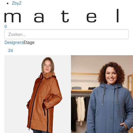
ZbyZ
0
Designers
Etage
Toon
24