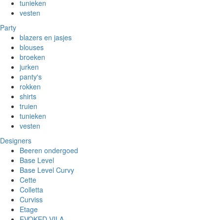
tunieken
vesten
Party
blazers en jasjes
blouses
broeken
jurken
panty's
rokken
shirts
truien
tunieken
vesten
Designers
Beeren ondergoed
Base Level
Base Level Curvy
Cette
Colletta
Curviss
Etage
EVOKED VILA