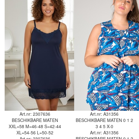
Art.nr: 2307636
Art.nr: A31356
BESCHIKBARE MATEN
BESCHIKBARE MATEN
0
1
2
XXL=58
M=46-48
S=42-44
3
4
5
X-0
XL=54-56
L=50-52
Art.nr: A31356
Art.nr: 2307636
BESCHIKBARE MATEN
0
1
2