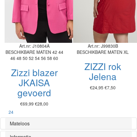
Art.nr: J10804A
Art.nr: J99830B
BESCHIKBARE MATEN
42
44
BESCHIKBARE MATEN
XL
46
48
50
52
54
56
58
60
ZIZZI rok
Zizzi blazer
Jelena
JKAISA
€24,95
€7,50
gevoerd
€69,99
€28,00
Toon
24
Mateloos
Informatie