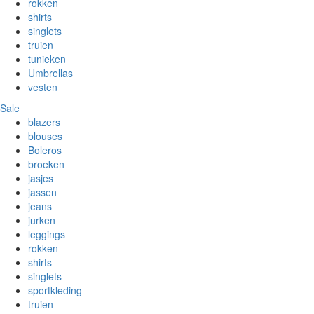
rokken
shirts
singlets
truien
tunieken
Umbrellas
vesten
Sale
blazers
blouses
Boleros
broeken
jasjes
jassen
jeans
jurken
leggings
rokken
shirts
singlets
sportkleding
truien