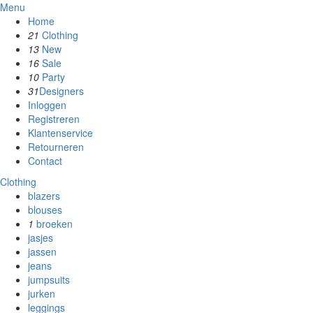
Menu
Home
21
Clothing
13
New
16
Sale
10
Party
31
Designers
Inloggen
Registreren
Klantenservice
Retourneren
Contact
Clothing
blazers
blouses
1
broeken
jasjes
jassen
jeans
jumpsuits
jurken
leggings