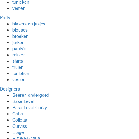
tunieken
vesten
Party
blazers en jasjes
blouses
broeken
jurken
panty's
rokken
shirts
truien
tunieken
vesten
Designers
Beeren ondergoed
Base Level
Base Level Curvy
Cette
Colletta
Curviss
Etage
EVOKED VILA