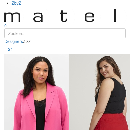
ZbyZ
0
Designers
Zizzi
Toon
24