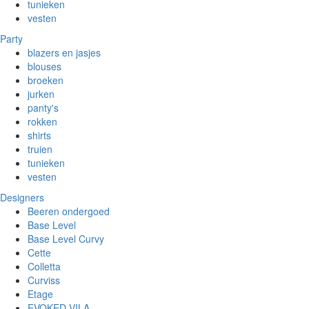
tunieken
vesten
Party
blazers en jasjes
blouses
broeken
jurken
panty's
rokken
shirts
truien
tunieken
vesten
Designers
Beeren ondergoed
Base Level
Base Level Curvy
Cette
Colletta
Curviss
Etage
EVOKED VILA