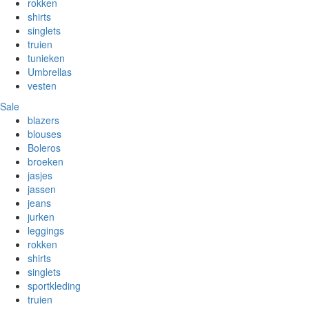
rokken
shirts
singlets
truien
tunieken
Umbrellas
vesten
Sale
blazers
blouses
Boleros
broeken
jasjes
jassen
jeans
jurken
leggings
rokken
shirts
singlets
sportkleding
truien