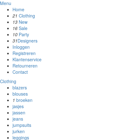
Menu
Home
21
Clothing
13
New
16
Sale
10
Party
31
Designers
Inloggen
Registreren
Klantenservice
Retourneren
Contact
Clothing
blazers
blouses
1
broeken
jasjes
jassen
jeans
jumpsuits
jurken
leggings