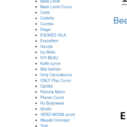
Base Level
Base Level Curvy
Cette
Bee
Colletta
Curviss
Etage
EVOKED VILA
Exxcellent
Gozzip
Ivy Bella
IVY BEAU
Kaffe curve
Mat fashion
Only Carmakoma
ONLY Play Curvy
Ophilia
Pamela Mann
Pieces Curve
RJ Bodywear
Studio
VERO MODA curve
Wasabi Concept
Yest