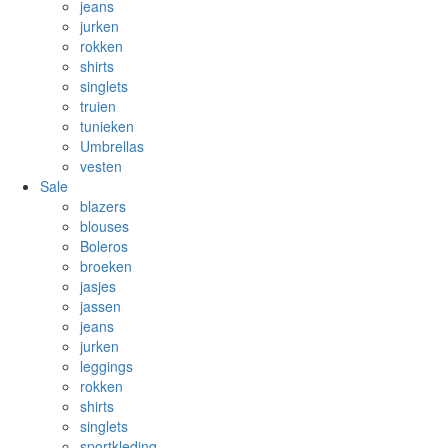
jeans
jurken
rokken
shirts
singlets
truien
tunieken
Umbrellas
vesten
Sale
blazers
blouses
Boleros
broeken
jasjes
jassen
jeans
jurken
leggings
rokken
shirts
singlets
sportkleding