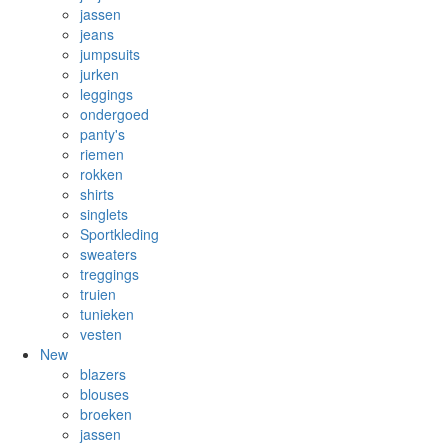
jassen
jeans
jumpsuits
jurken
leggings
ondergoed
panty's
riemen
rokken
shirts
singlets
Sportkleding
sweaters
treggings
truien
tunieken
vesten
New
blazers
blouses
broeken
jassen