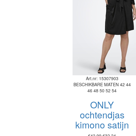
Art.nr: 15307903
BESCHIKBARE MATEN
42
44
46
48
50
52
54
ONLY
ochtendjas
kimono satijn
€42,99
€32,24