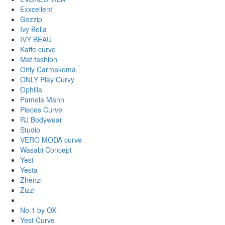
Exxcellent
Gozzip
Ivy Bella
IVY BEAU
Kaffe curve
Mat fashion
Only Carmakoma
ONLY Play Curvy
Ophilia
Pamela Mann
Pieces Curve
RJ Bodywear
Studio
VERO MODA curve
Wasabi Concept
Yest
Yesta
Zhenzi
Zizzi
No.1 by OX
Yest Curve