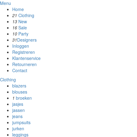
Menu
Home
21
Clothing
13
New
16
Sale
10
Party
31
Designers
Inloggen
Registreren
Klantenservice
Retourneren
Contact
Clothing
blazers
blouses
1
broeken
jasjes
jassen
jeans
jumpsuits
jurken
leggings