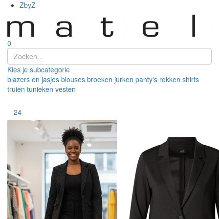
ZbyZ
0
Kies je subcategorie
blazers en jasjes
blouses
broeken
jurken
panty's
rokken
shirts
truien
tunieken
vesten
Toon
24