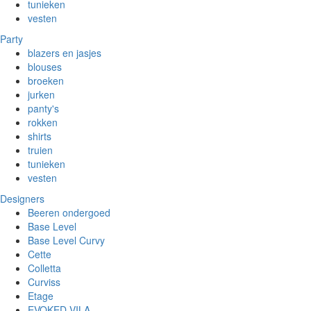
tunieken
vesten
Party
blazers en jasjes
blouses
broeken
jurken
panty's
rokken
shirts
truien
tunieken
vesten
Designers
Beeren ondergoed
Base Level
Base Level Curvy
Cette
Colletta
Curviss
Etage
EVOKED VILA