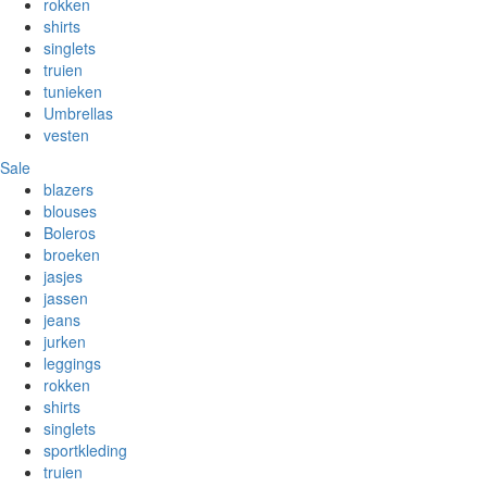
rokken
shirts
singlets
truien
tunieken
Umbrellas
vesten
Sale
blazers
blouses
Boleros
broeken
jasjes
jassen
jeans
jurken
leggings
rokken
shirts
singlets
sportkleding
truien