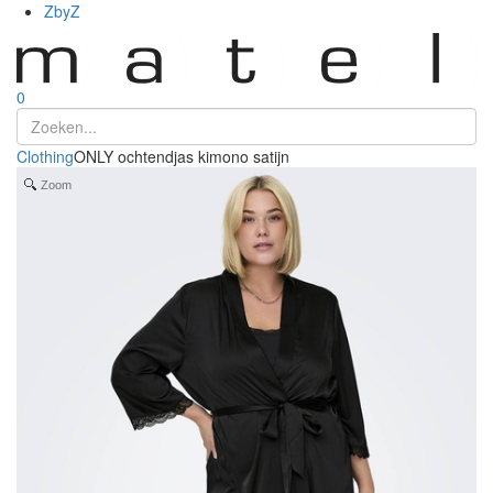
ZbyZ
0
Clothing
ONLY ochtendjas kimono satijn
Zoom