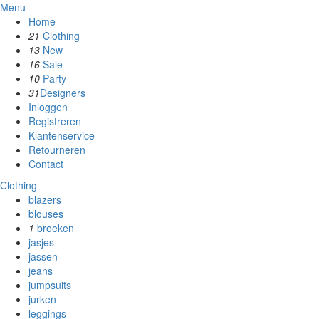
Menu
Home
21
Clothing
13
New
16
Sale
10
Party
31
Designers
Inloggen
Registreren
Klantenservice
Retourneren
Contact
Clothing
blazers
blouses
1
broeken
jasjes
jassen
jeans
jumpsuits
jurken
leggings