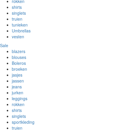
rokken
shirts
singlets
truien
tunieken
Umbrellas
vesten
Sale
blazers
blouses
Boleros
broeken
jasjes
jassen
jeans
jurken
leggings
rokken
shirts
singlets
sportkleding
truien