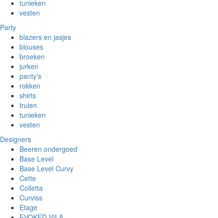
tunieken
vesten
Party
blazers en jasjes
blouses
broeken
jurken
panty's
rokken
shirts
truien
tunieken
vesten
Designers
Beeren ondergoed
Base Level
Base Level Curvy
Cette
Colletta
Curviss
Etage
EVOKED VILA