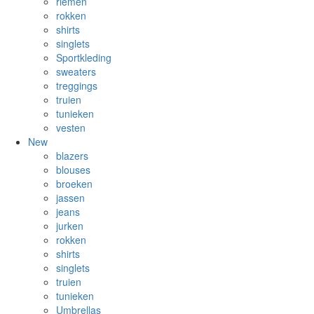
riemen
rokken
shirts
singlets
Sportkleding
sweaters
treggings
truien
tunieken
vesten
New
blazers
blouses
broeken
jassen
jeans
jurken
rokken
shirts
singlets
truien
tunieken
Umbrellas