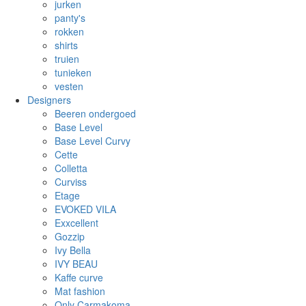
jurken
panty's
rokken
shirts
truien
tunieken
vesten
Designers
Beeren ondergoed
Base Level
Base Level Curvy
Cette
Colletta
Curviss
Etage
EVOKED VILA
Exxcellent
Gozzip
Ivy Bella
IVY BEAU
Kaffe curve
Mat fashion
Only Carmakoma