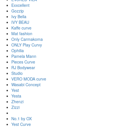
Exxcellent
Gozzip
Ivy Bella
IVY BEAU
Kaffe curve
Mat fashion
Only Carmakoma
ONLY Play Curvy
Ophilia
Pamela Mann
Pieces Curve
RJ Bodywear
Studio
VERO MODA curve
Wasabi Concept
Yest
Yesta
Zhenzi
Zizzi
No.1 by OX
Yest Curve