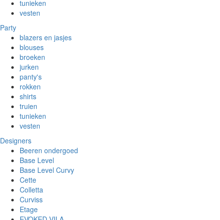
tunieken
vesten
Party
blazers en jasjes
blouses
broeken
jurken
panty's
rokken
shirts
truien
tunieken
vesten
Designers
Beeren ondergoed
Base Level
Base Level Curvy
Cette
Colletta
Curviss
Etage
EVOKED VILA