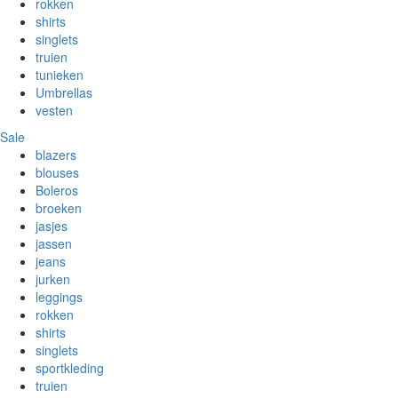
rokken
shirts
singlets
truien
tunieken
Umbrellas
vesten
Sale
blazers
blouses
Boleros
broeken
jasjes
jassen
jeans
jurken
leggings
rokken
shirts
singlets
sportkleding
truien