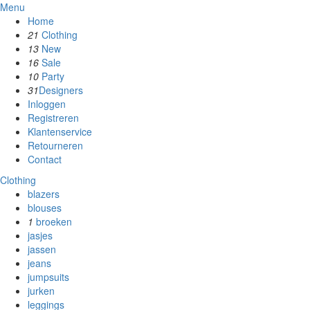
Menu
Home
21
Clothing
13
New
16
Sale
10
Party
31
Designers
Inloggen
Registreren
Klantenservice
Retourneren
Contact
Clothing
blazers
blouses
1
broeken
jasjes
jassen
jeans
jumpsuits
jurken
leggings