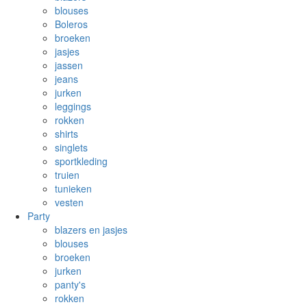
blouses
Boleros
broeken
jasjes
jassen
jeans
jurken
leggings
rokken
shirts
singlets
sportkleding
truien
tunieken
vesten
Party
blazers en jasjes
blouses
broeken
jurken
panty's
rokken