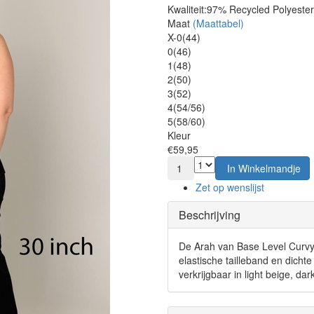
Kwaliteit:
97% Recycled Polyester
Maat
(Maattabel)
X-0(44)
0(46)
1(48)
2(50)
3(52)
4(54/56)
5(58/60)
Kleur
€59,95
1
In Winkelmandje
Zet op wenslijst
Beschrijving
De Arah van Base Level Curvy 
elastische tailleband en dicht
verkrijgbaar in light beige, da