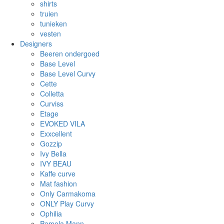
shirts
truien
tunieken
vesten
Designers
Beeren ondergoed
Base Level
Base Level Curvy
Cette
Colletta
Curviss
Etage
EVOKED VILA
Exxcellent
Gozzip
Ivy Bella
IVY BEAU
Kaffe curve
Mat fashion
Only Carmakoma
ONLY Play Curvy
Ophilia
Pamela Mann