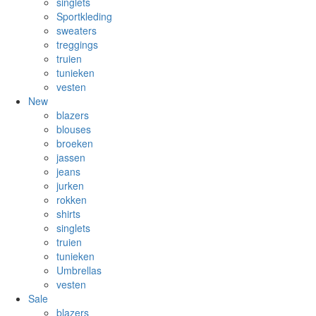
singlets
Sportkleding
sweaters
treggings
truien
tunieken
vesten
New
blazers
blouses
broeken
jassen
jeans
jurken
rokken
shirts
singlets
truien
tunieken
Umbrellas
vesten
Sale
blazers