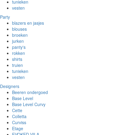
tunieken
vesten
Party
blazers en jasjes
blouses
broeken
jurken
panty's
rokken
shirts
truien
tunieken
vesten
Designers
Beeren ondergoed
Base Level
Base Level Curvy
Cette
Colletta
Curviss
Etage
EVOKED VILA