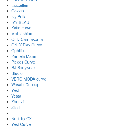
Exxcellent
Gozzip
Ivy Bella
IVY BEAU
Kaffe curve
Mat fashion
Only Carmakoma
ONLY Play Curvy
Ophilia
Pamela Mann
Pieces Curve
RJ Bodywear
Studio
VERO MODA curve
Wasabi Concept
Yest
Yesta
Zhenzi
Zizzi
No.1 by OX
Yest Curve