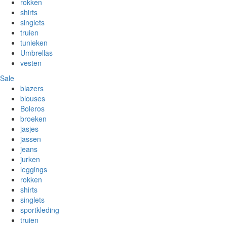
rokken
shirts
singlets
truien
tunieken
Umbrellas
vesten
Sale
blazers
blouses
Boleros
broeken
jasjes
jassen
jeans
jurken
leggings
rokken
shirts
singlets
sportkleding
truien