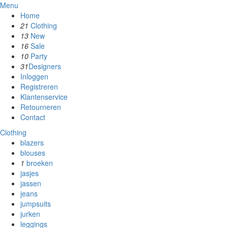
Menu
Home
21
Clothing
13
New
16
Sale
10
Party
31
Designers
Inloggen
Registreren
Klantenservice
Retourneren
Contact
Clothing
blazers
blouses
1
broeken
jasjes
jassen
jeans
jumpsuits
jurken
leggings