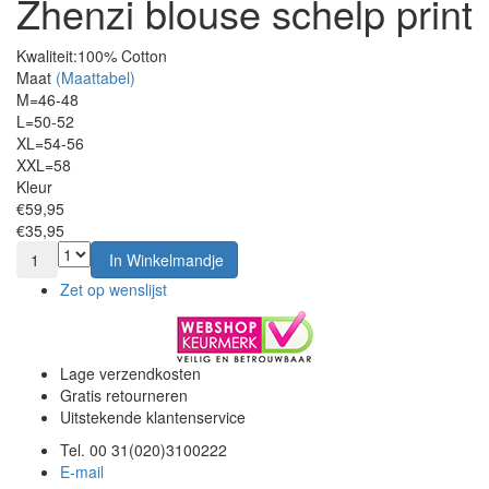
Zhenzi blouse schelp print
Kwaliteit:
100% Cotton
Maat
(Maattabel)
M=46-48
L=50-52
XL=54-56
XXL=58
Kleur
€59,95
€35,95
1
In Winkelmandje
Zet op wenslijst
Lage verzendkosten
Gratis retourneren
Uitstekende klantenservice
Tel. 00 31(020)3100222
E-mail