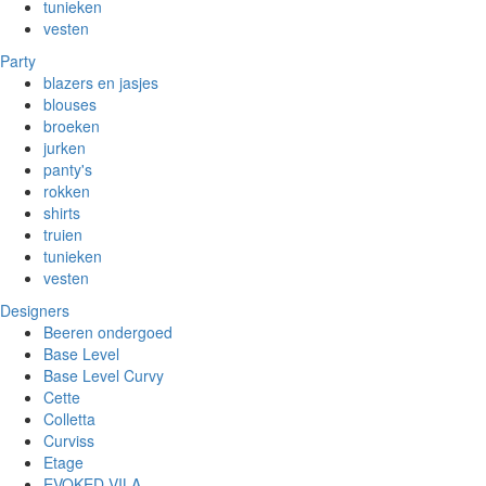
tunieken
vesten
Party
blazers en jasjes
blouses
broeken
jurken
panty's
rokken
shirts
truien
tunieken
vesten
Designers
Beeren ondergoed
Base Level
Base Level Curvy
Cette
Colletta
Curviss
Etage
EVOKED VILA