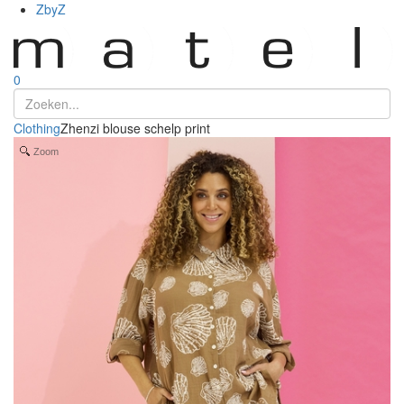
ZbyZ
0
Clothing
Zhenzi blouse schelp print
Zoom