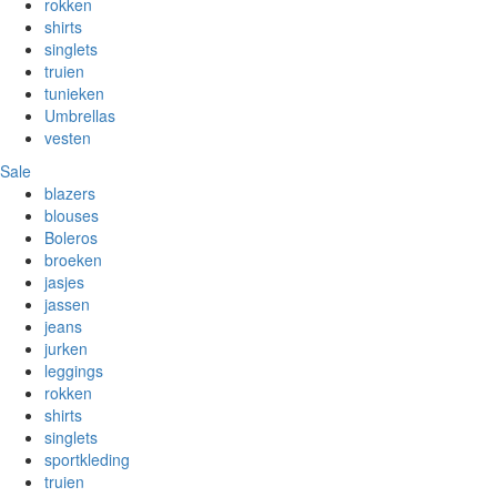
rokken
shirts
singlets
truien
tunieken
Umbrellas
vesten
Sale
blazers
blouses
Boleros
broeken
jasjes
jassen
jeans
jurken
leggings
rokken
shirts
singlets
sportkleding
truien