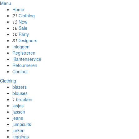
Menu
Home
21
Clothing
13
New
16
Sale
10
Party
31
Designers
Inloggen
Registreren
Klantenservice
Retourneren
Contact
Clothing
blazers
blouses
1
broeken
jasjes
jassen
jeans
jumpsuits
jurken
leggings