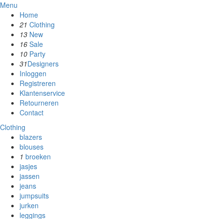
Menu
Home
21
Clothing
13
New
16
Sale
10
Party
31
Designers
Inloggen
Registreren
Klantenservice
Retourneren
Contact
Clothing
blazers
blouses
1
broeken
jasjes
jassen
jeans
jumpsuits
jurken
leggings