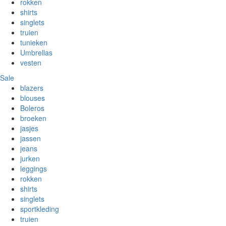
rokken
shirts
singlets
truien
tunieken
Umbrellas
vesten
Sale
blazers
blouses
Boleros
broeken
jasjes
jassen
jeans
jurken
leggings
rokken
shirts
singlets
sportkleding
truien