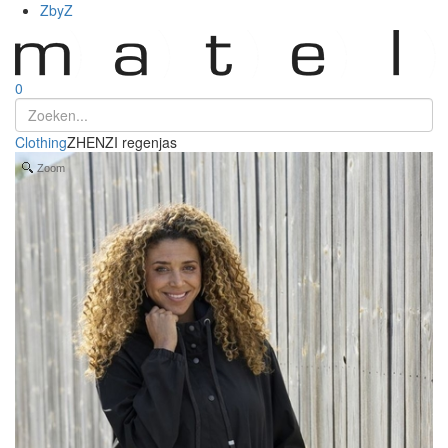
ZbyZ
0
Clothing
ZHENZI regenjas
Zoom