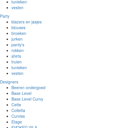
tunieken
vesten
Party
blazers en jasjes
blouses
broeken
jurken
panty's
rokken
shirts
truien
tunieken
vesten
Designers
Beeren ondergoed
Base Level
Base Level Curvy
Cette
Colletta
Curviss
Etage
EVOKED VILA