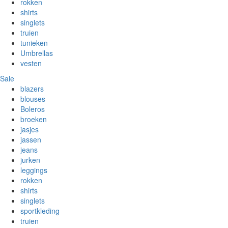
rokken
shirts
singlets
truien
tunieken
Umbrellas
vesten
Sale
blazers
blouses
Boleros
broeken
jasjes
jassen
jeans
jurken
leggings
rokken
shirts
singlets
sportkleding
truien