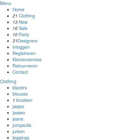
Menu
Home
21
Clothing
13
New
16
Sale
10
Party
31
Designers
Inloggen
Registreren
Klantenservice
Retourneren
Contact
Clothing
blazers
blouses
1
broeken
jasjes
jassen
jeans
jumpsuits
jurken
leggings