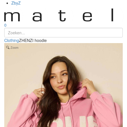
ZbyZ
0
Clothing
ZHENZI hoodie
Zoom