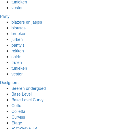
tunieken
vesten
Party
blazers en jasjes
blouses
broeken
jurken
panty's
rokken
shirts
truien
tunieken
vesten
Designers
Beeren ondergoed
Base Level
Base Level Curvy
Cette
Colletta
Curviss
Etage
EVOKED VILA