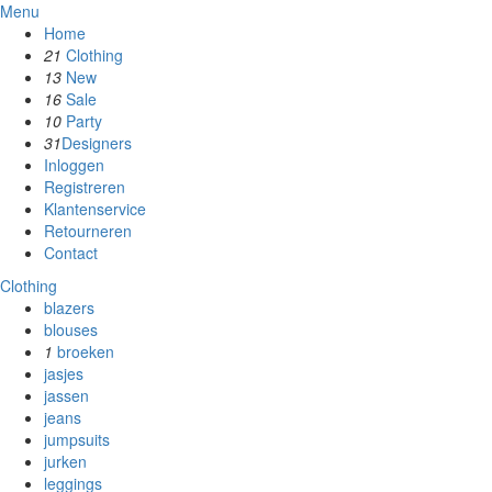
Menu
Home
21
Clothing
13
New
16
Sale
10
Party
31
Designers
Inloggen
Registreren
Klantenservice
Retourneren
Contact
Clothing
blazers
blouses
1
broeken
jasjes
jassen
jeans
jumpsuits
jurken
leggings