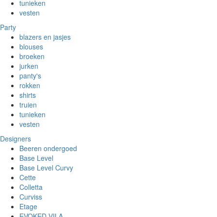
tunieken
vesten
Party
blazers en jasjes
blouses
broeken
jurken
panty's
rokken
shirts
truien
tunieken
vesten
Designers
Beeren ondergoed
Base Level
Base Level Curvy
Cette
Colletta
Curviss
Etage
EVOKED VILA