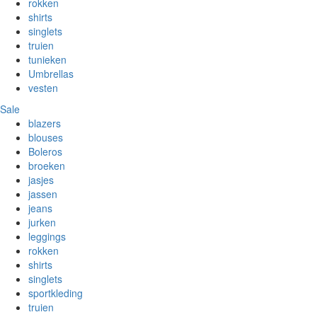
rokken
shirts
singlets
truien
tunieken
Umbrellas
vesten
Sale
blazers
blouses
Boleros
broeken
jasjes
jassen
jeans
jurken
leggings
rokken
shirts
singlets
sportkleding
truien