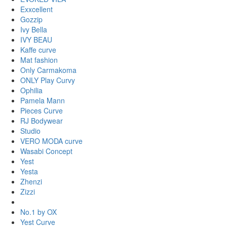
Exxcellent
Gozzip
Ivy Bella
IVY BEAU
Kaffe curve
Mat fashion
Only Carmakoma
ONLY Play Curvy
Ophilia
Pamela Mann
Pieces Curve
RJ Bodywear
Studio
VERO MODA curve
Wasabi Concept
Yest
Yesta
Zhenzi
Zizzi
No.1 by OX
Yest Curve