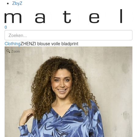
ZbyZ
0
Clothing
ZHENZI blouse voile bladprint
Zoom