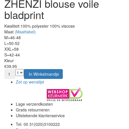
ZHENZI blouse voile
bladprint
Kwaliteit:
100% polyester 100% viscose
Maat
(Maattabel)
M=46-48
L=50-52
XXL=58
S=42-44
Kleur
€39,95
1
In Winkelmandje
Zet op wenslijst
Lage verzendkosten
Gratis retourneren
Uitstekende klantenservice
Tel. 00 31(020)3100222