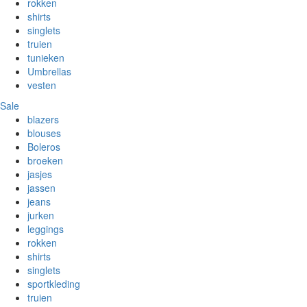
rokken
shirts
singlets
truien
tunieken
Umbrellas
vesten
Sale
blazers
blouses
Boleros
broeken
jasjes
jassen
jeans
jurken
leggings
rokken
shirts
singlets
sportkleding
truien