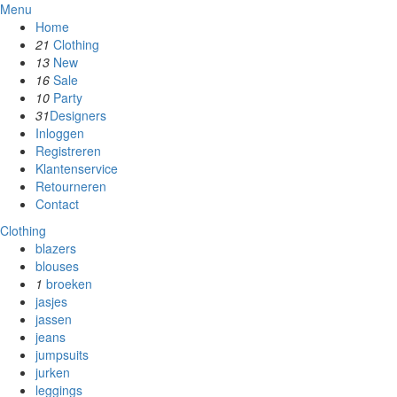
Menu
Home
21
Clothing
13
New
16
Sale
10
Party
31
Designers
Inloggen
Registreren
Klantenservice
Retourneren
Contact
Clothing
blazers
blouses
1
broeken
jasjes
jassen
jeans
jumpsuits
jurken
leggings