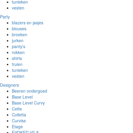
tunieken
vesten
Party
blazers en jasjes
blouses
broeken
jurken
panty's
rokken
shirts
truien
tunieken
vesten
Designers
Beeren ondergoed
Base Level
Base Level Curvy
Cette
Colletta
Curviss
Etage
EVOKED VILA