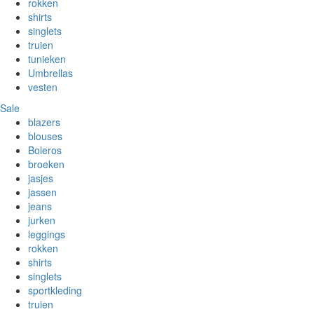
rokken
shirts
singlets
truien
tunieken
Umbrellas
vesten
Sale
blazers
blouses
Boleros
broeken
jasjes
jassen
jeans
jurken
leggings
rokken
shirts
singlets
sportkleding
truien