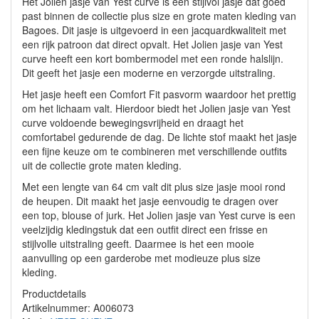
Het Jolien jasje van Yest curve is een stijlvol jasje dat goed
past binnen de collectie plus size en grote maten kleding van
Bagoes. Dit jasje is uitgevoerd in een jacquardkwaliteit met
een rijk patroon dat direct opvalt. Het Jolien jasje van Yest
curve heeft een kort bombermodel met een ronde halslijn.
Dit geeft het jasje een moderne en verzorgde uitstraling.
Het jasje heeft een Comfort Fit pasvorm waardoor het prettig
om het lichaam valt. Hierdoor biedt het Jolien jasje van Yest
curve voldoende bewegingsvrijheid en draagt het
comfortabel gedurende de dag. De lichte stof maakt het jasje
een fijne keuze om te combineren met verschillende outfits
uit de collectie grote maten kleding.
Met een lengte van 64 cm valt dit plus size jasje mooi rond
de heupen. Dit maakt het jasje eenvoudig te dragen over
een top, blouse of jurk. Het Jolien jasje van Yest curve is een
veelzijdig kledingstuk dat een outfit direct een frisse en
stijlvolle uitstraling geeft. Daarmee is het een mooie
aanvulling op een garderobe met modieuze plus size
kleding.
Productdetails
Artikelnummer: A006073