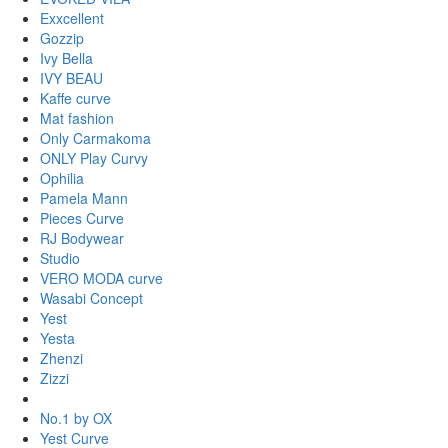
Exxcellent
Gozzip
Ivy Bella
IVY BEAU
Kaffe curve
Mat fashion
Only Carmakoma
ONLY Play Curvy
Ophilia
Pamela Mann
Pieces Curve
RJ Bodywear
Studio
VERO MODA curve
Wasabi Concept
Yest
Yesta
Zhenzi
Zizzi
No.1 by OX
Yest Curve