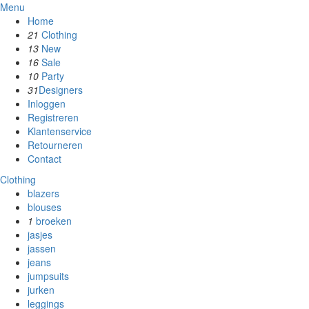
Menu
Home
21
Clothing
13
New
16
Sale
10
Party
31
Designers
Inloggen
Registreren
Klantenservice
Retourneren
Contact
Clothing
blazers
blouses
1
broeken
jasjes
jassen
jeans
jumpsuits
jurken
leggings