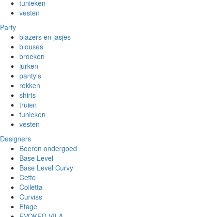
tunieken
vesten
Party
blazers en jasjes
blouses
broeken
jurken
panty's
rokken
shirts
truien
tunieken
vesten
Designers
Beeren ondergoed
Base Level
Base Level Curvy
Cette
Colletta
Curviss
Etage
EVOKED VILA