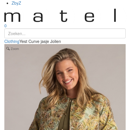
ZbyZ
0
Clothing
Yest Curve jasje Jolien
Zoom