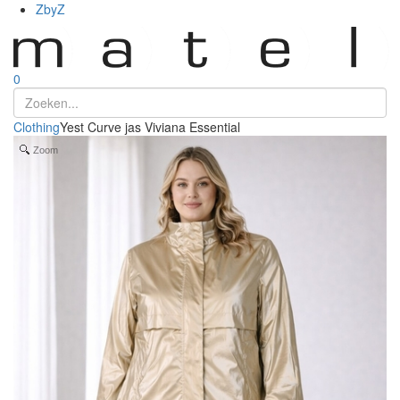
ZbyZ
0
Clothing
Yest Curve jas Viviana Essential
Zoom