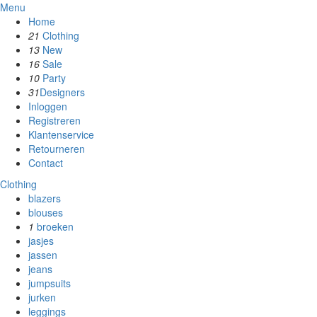
Menu
Home
21
Clothing
13
New
16
Sale
10
Party
31
Designers
Inloggen
Registreren
Klantenservice
Retourneren
Contact
Clothing
blazers
blouses
1
broeken
jasjes
jassen
jeans
jumpsuits
jurken
leggings