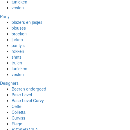
tunieken
vesten
Party
blazers en jasjes
blouses
broeken
jurken
panty's
rokken
shirts
truien
tunieken
vesten
Designers
Beeren ondergoed
Base Level
Base Level Curvy
Cette
Colletta
Curviss
Etage
EVOKED VILA