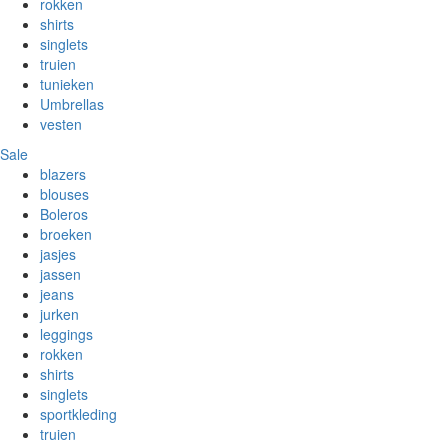
rokken
shirts
singlets
truien
tunieken
Umbrellas
vesten
Sale
blazers
blouses
Boleros
broeken
jasjes
jassen
jeans
jurken
leggings
rokken
shirts
singlets
sportkleding
truien