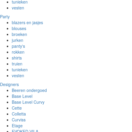
tunieken
vesten
Party
blazers en jasjes
blouses
broeken
jurken
panty's
rokken
shirts
truien
tunieken
vesten
Designers
Beeren ondergoed
Base Level
Base Level Curvy
Cette
Colletta
Curviss
Etage
EVOKED VILA