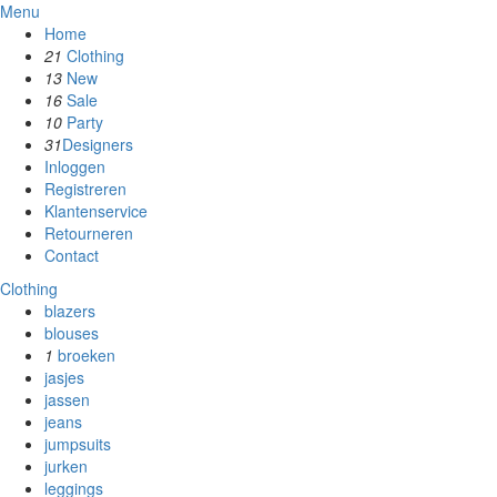
Menu
Home
21
Clothing
13
New
16
Sale
10
Party
31
Designers
Inloggen
Registreren
Klantenservice
Retourneren
Contact
Clothing
blazers
blouses
1
broeken
jasjes
jassen
jeans
jumpsuits
jurken
leggings