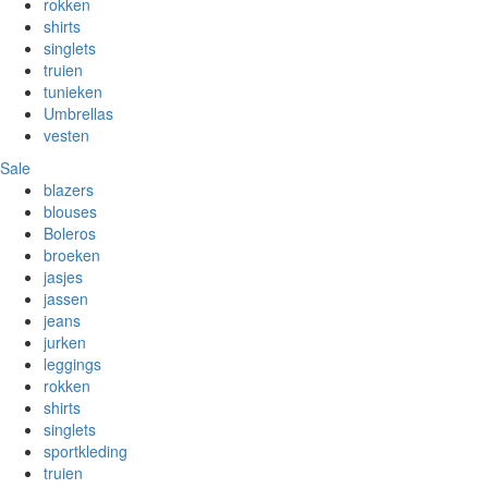
rokken
shirts
singlets
truien
tunieken
Umbrellas
vesten
Sale
blazers
blouses
Boleros
broeken
jasjes
jassen
jeans
jurken
leggings
rokken
shirts
singlets
sportkleding
truien