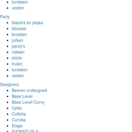
tunieken
vesten
Party
blazers en jasjes
blouses
broeken
jurken
panty's
rokken
shirts
truien
tunieken
vesten
Designers
Beeren ondergoed
Base Level
Base Level Curvy
Cette
Colletta
Curviss
Etage
EVOKED VILA