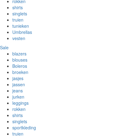
rokken
shirts
singlets
truien
tunieken
Umbrellas
vesten
Sale
blazers
blouses
Boleros
broeken
jasjes
jassen
jeans
jurken
leggings
rokken
shirts
singlets
sportkleding
truien