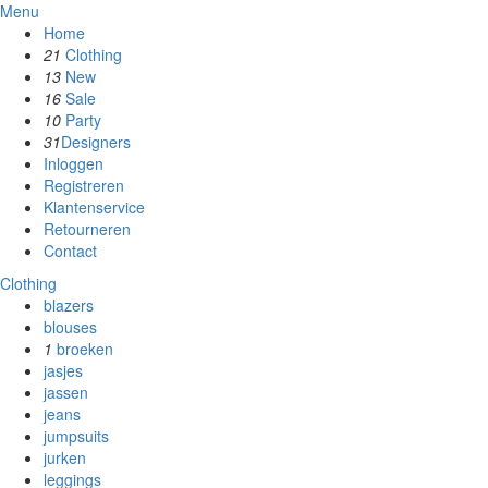
Menu
Home
21
Clothing
13
New
16
Sale
10
Party
31
Designers
Inloggen
Registreren
Klantenservice
Retourneren
Contact
Clothing
blazers
blouses
1
broeken
jasjes
jassen
jeans
jumpsuits
jurken
leggings