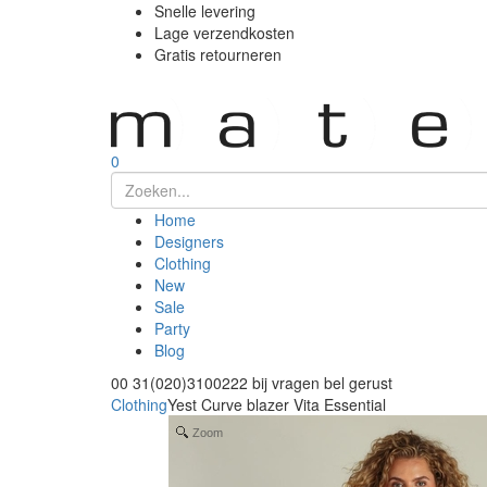
Snelle levering
Lage verzendkosten
Gratis retourneren
0
Home
Designers
Clothing
New
Sale
Party
Blog
00 31(020)3100222
bij vragen bel gerust
Clothing
Yest Curve blazer Vita Essential
Zoom