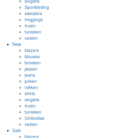
singlets
Sportkleding
sweaters
treggings
truien
tunieken
vesten
New
blazers
blouses
broeken
jassen
jeans
jurken
rokken
shirts
singlets
truien
tunieken
Umbrellas
vesten
Sale
blazers