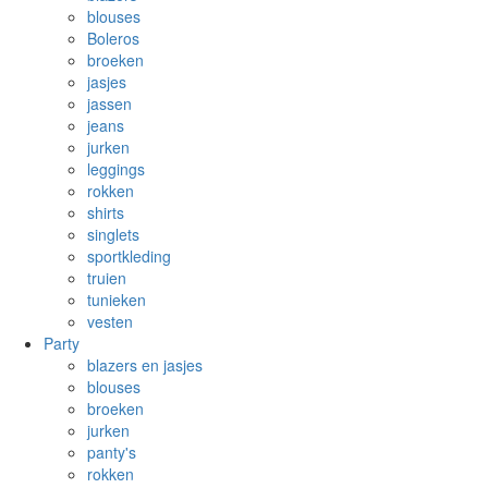
blouses
Boleros
broeken
jasjes
jassen
jeans
jurken
leggings
rokken
shirts
singlets
sportkleding
truien
tunieken
vesten
Party
blazers en jasjes
blouses
broeken
jurken
panty's
rokken