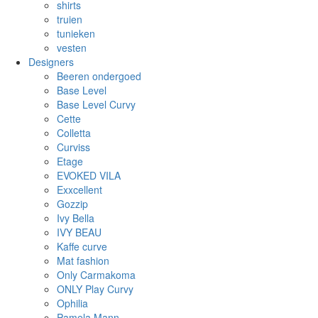
shirts
truien
tunieken
vesten
Designers
Beeren ondergoed
Base Level
Base Level Curvy
Cette
Colletta
Curviss
Etage
EVOKED VILA
Exxcellent
Gozzip
Ivy Bella
IVY BEAU
Kaffe curve
Mat fashion
Only Carmakoma
ONLY Play Curvy
Ophilia
Pamela Mann