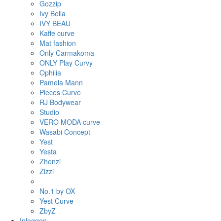
Gozzip
Ivy Bella
IVY BEAU
Kaffe curve
Mat fashion
Only Carmakoma
ONLY Play Curvy
Ophilia
Pamela Mann
Pieces Curve
RJ Bodywear
Studio
VERO MODA curve
Wasabi Concept
Yest
Yesta
Zhenzi
Zizzi
No.1 by OX
Yest Curve
ZbyZ
Inloggen