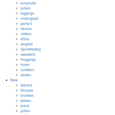
jumpsuits
jurken
leggings
ondergoed
panty's
riemen
rokken
shirts
singlets
Sportkleding
sweaters
treggings
truien
tunieken
vesten
New
blazers
blouses
broeken
jassen
jeans
jurken