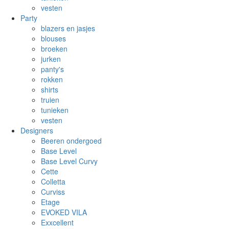
vesten
Party
blazers en jasjes
blouses
broeken
jurken
panty's
rokken
shirts
truien
tunieken
vesten
Designers
Beeren ondergoed
Base Level
Base Level Curvy
Cette
Colletta
Curviss
Etage
EVOKED VILA
Exxcellent