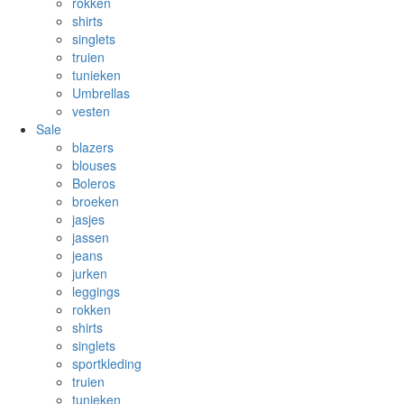
rokken
shirts
singlets
truien
tunieken
Umbrellas
vesten
Sale
blazers
blouses
Boleros
broeken
jasjes
jassen
jeans
jurken
leggings
rokken
shirts
singlets
sportkleding
truien
tunieken