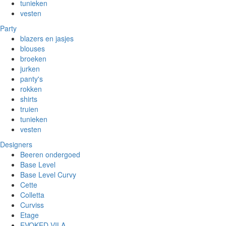
tunieken
vesten
Party
blazers en jasjes
blouses
broeken
jurken
panty's
rokken
shirts
truien
tunieken
vesten
Designers
Beeren ondergoed
Base Level
Base Level Curvy
Cette
Colletta
Curviss
Etage
EVOKED VILA