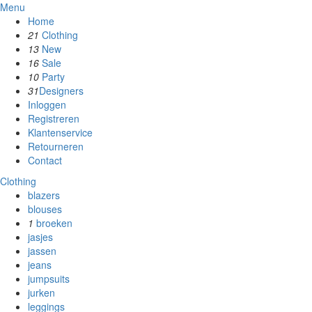
Menu
Home
21
Clothing
13
New
16
Sale
10
Party
31
Designers
Inloggen
Registreren
Klantenservice
Retourneren
Contact
Clothing
blazers
blouses
1
broeken
jasjes
jassen
jeans
jumpsuits
jurken
leggings