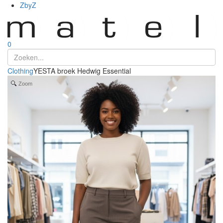
ZbyZ
0
Clothing
YESTA broek Hedwig Essential
Zoom