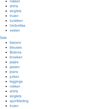
rokken
shirts
singlets
truien
tunieken
Umbrellas
vesten
Sale
blazers
blouses
Boleros
broeken
jasjes
jassen
jeans
jurken
leggings
rokken
shirts
singlets
sportkleding
truien