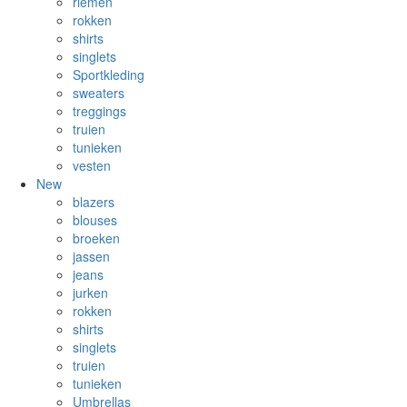
riemen
rokken
shirts
singlets
Sportkleding
sweaters
treggings
truien
tunieken
vesten
New
blazers
blouses
broeken
jassen
jeans
jurken
rokken
shirts
singlets
truien
tunieken
Umbrellas