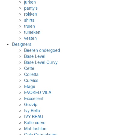
jurken
panty's
rokken
shirts
truien
tunieken
vesten
Designers
Beeren ondergoed
Base Level
Base Level Curvy
Cette
Colletta
Curviss
Etage
EVOKED VILA
Exxcellent
Gozzip
Ivy Bella
IVY BEAU
Kaffe curve
Mat fashion
Only Carmakoma