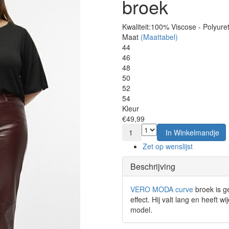
broek
Kwaliteit:
100% Viscose - Polyure
Maat
(Maattabel)
44
46
48
50
52
54
Kleur
€49,99
1
In Winkelmandje
Zet op wenslijst
Beschrijving
VERO MODA curve
broek is g
effect. Hij valt lang en heeft 
model.