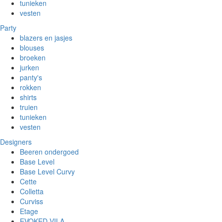
tunieken
vesten
Party
blazers en jasjes
blouses
broeken
jurken
panty's
rokken
shirts
truien
tunieken
vesten
Designers
Beeren ondergoed
Base Level
Base Level Curvy
Cette
Colletta
Curviss
Etage
EVOKED VILA