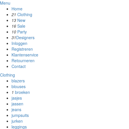
Menu
Home
21
Clothing
13
New
16
Sale
10
Party
31
Designers
Inloggen
Registreren
Klantenservice
Retourneren
Contact
Clothing
blazers
blouses
1
broeken
jasjes
jassen
jeans
jumpsuits
jurken
leggings