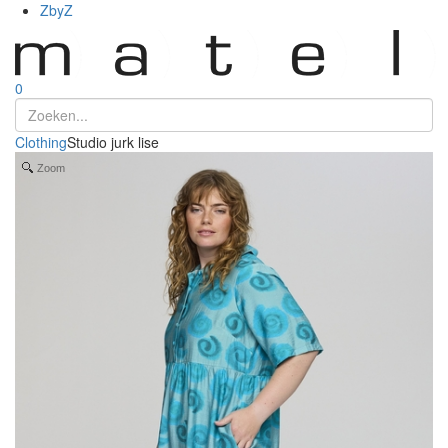
ZbyZ
0
Clothing
Studio jurk lise
Zoom