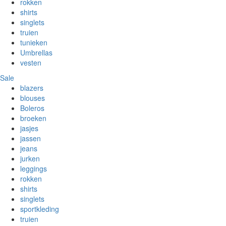
rokken
shirts
singlets
truien
tunieken
Umbrellas
vesten
Sale
blazers
blouses
Boleros
broeken
jasjes
jassen
jeans
jurken
leggings
rokken
shirts
singlets
sportkleding
truien