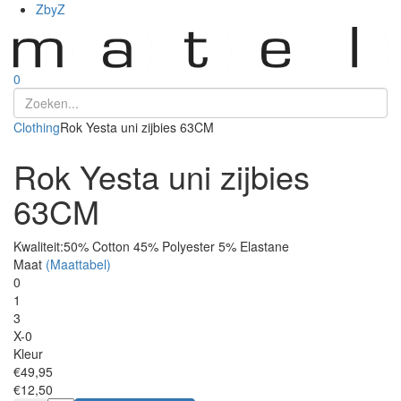
ZbyZ
0
Clothing
Rok Yesta uni zijbies 63CM
Rok Yesta uni zijbies
63CM
Kwaliteit:
50% Cotton 45% Polyester 5% Elastane
Maat
(Maattabel)
0
1
3
X-0
Kleur
€49,95
€12,50