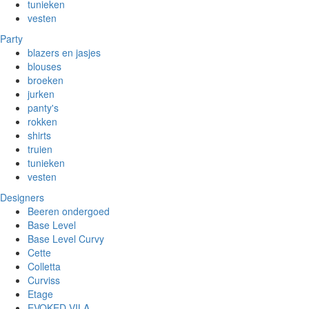
tunieken
vesten
Party
blazers en jasjes
blouses
broeken
jurken
panty's
rokken
shirts
truien
tunieken
vesten
Designers
Beeren ondergoed
Base Level
Base Level Curvy
Cette
Colletta
Curviss
Etage
EVOKED VILA