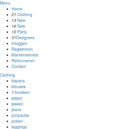
Menu
Home
21
Clothing
13
New
16
Sale
10
Party
31
Designers
Inloggen
Registreren
Klantenservice
Retourneren
Contact
Clothing
blazers
blouses
1
broeken
jasjes
jassen
jeans
jumpsuits
jurken
leggings