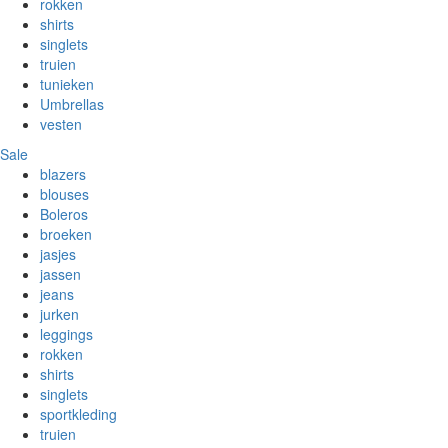
rokken
shirts
singlets
truien
tunieken
Umbrellas
vesten
Sale
blazers
blouses
Boleros
broeken
jasjes
jassen
jeans
jurken
leggings
rokken
shirts
singlets
sportkleding
truien