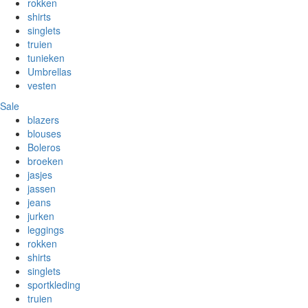
rokken
shirts
singlets
truien
tunieken
Umbrellas
vesten
Sale
blazers
blouses
Boleros
broeken
jasjes
jassen
jeans
jurken
leggings
rokken
shirts
singlets
sportkleding
truien