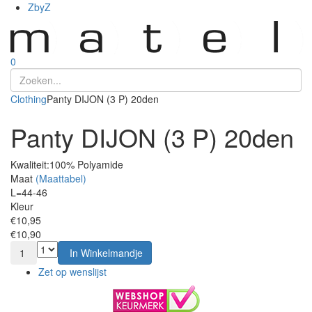
ZbyZ
0
Clothing
Panty DIJON (3 P) 20den
Panty DIJON (3 P) 20den
Kwaliteit:
100% Polyamide
Maat
(Maattabel)
L=44-46
Kleur
€10,95
€10,90
1
In Winkelmandje
Zet op wenslijst