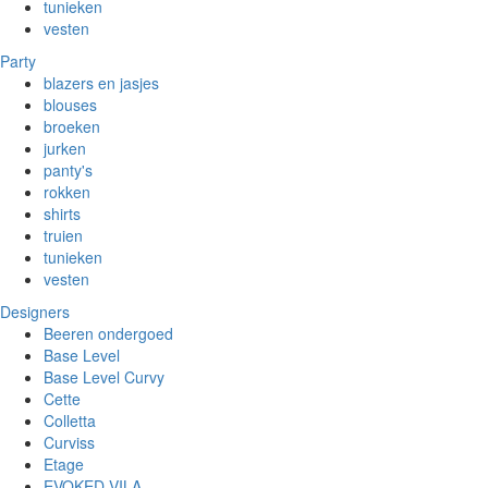
tunieken
vesten
Party
blazers en jasjes
blouses
broeken
jurken
panty's
rokken
shirts
truien
tunieken
vesten
Designers
Beeren ondergoed
Base Level
Base Level Curvy
Cette
Colletta
Curviss
Etage
EVOKED VILA