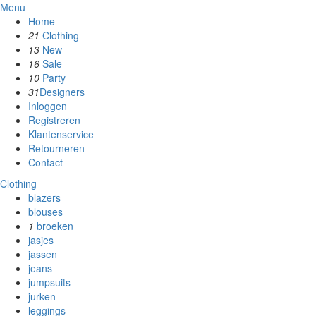
Menu
Home
21
Clothing
13
New
16
Sale
10
Party
31
Designers
Inloggen
Registreren
Klantenservice
Retourneren
Contact
Clothing
blazers
blouses
1
broeken
jasjes
jassen
jeans
jumpsuits
jurken
leggings