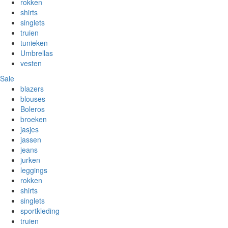
rokken
shirts
singlets
truien
tunieken
Umbrellas
vesten
Sale
blazers
blouses
Boleros
broeken
jasjes
jassen
jeans
jurken
leggings
rokken
shirts
singlets
sportkleding
truien