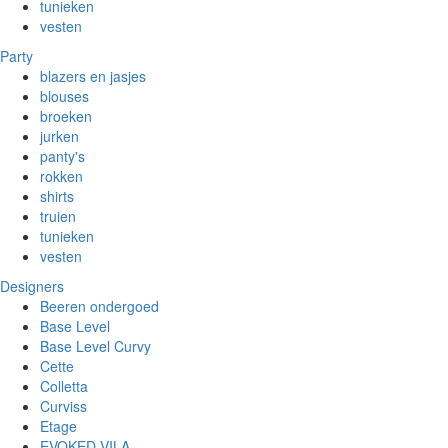
tunieken
vesten
Party
blazers en jasjes
blouses
broeken
jurken
panty's
rokken
shirts
truien
tunieken
vesten
Designers
Beeren ondergoed
Base Level
Base Level Curvy
Cette
Colletta
Curviss
Etage
EVOKED VILA