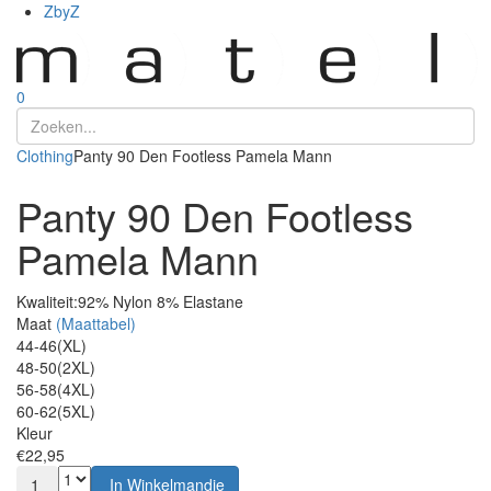
ZbyZ
0
Clothing
Panty 90 Den Footless Pamela Mann
Panty 90 Den Footless
Pamela Mann
Kwaliteit:
92% Nylon 8% Elastane
Maat
(Maattabel)
44-46(XL)
48-50(2XL)
56-58(4XL)
60-62(5XL)
Kleur
€22,95
1
In Winkelmandje