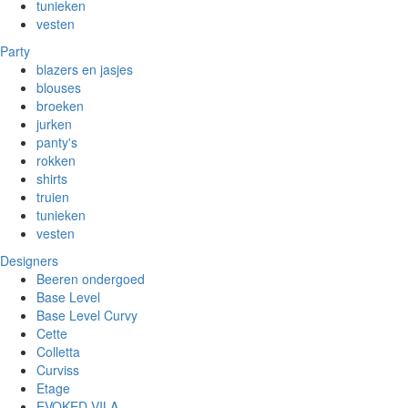
tunieken
vesten
Party
blazers en jasjes
blouses
broeken
jurken
panty's
rokken
shirts
truien
tunieken
vesten
Designers
Beeren ondergoed
Base Level
Base Level Curvy
Cette
Colletta
Curviss
Etage
EVOKED VILA