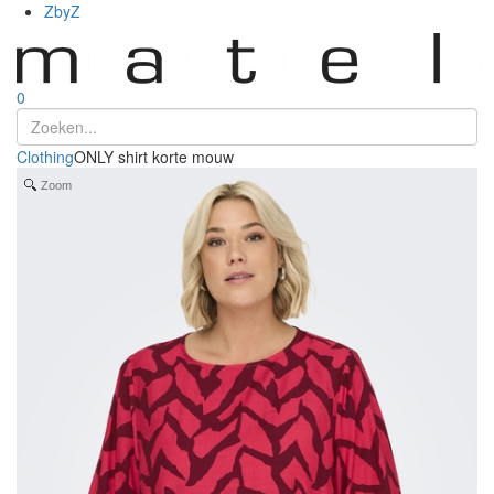
ZbyZ
0
Clothing
ONLY shirt korte mouw
Zoom