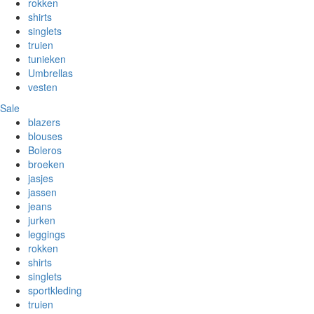
rokken
shirts
singlets
truien
tunieken
Umbrellas
vesten
Sale
blazers
blouses
Boleros
broeken
jasjes
jassen
jeans
jurken
leggings
rokken
shirts
singlets
sportkleding
truien