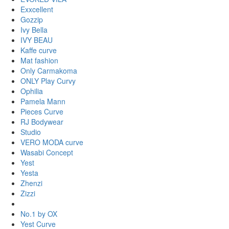
Exxcellent
Gozzip
Ivy Bella
IVY BEAU
Kaffe curve
Mat fashion
Only Carmakoma
ONLY Play Curvy
Ophilia
Pamela Mann
Pieces Curve
RJ Bodywear
Studio
VERO MODA curve
Wasabi Concept
Yest
Yesta
Zhenzi
Zizzi
No.1 by OX
Yest Curve