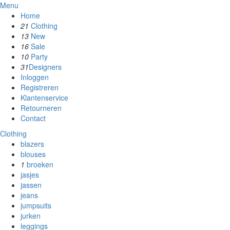
Menu
Home
21
Clothing
13
New
16
Sale
10
Party
31
Designers
Inloggen
Registreren
Klantenservice
Retourneren
Contact
Clothing
blazers
blouses
1
broeken
jasjes
jassen
jeans
jumpsuits
jurken
leggings