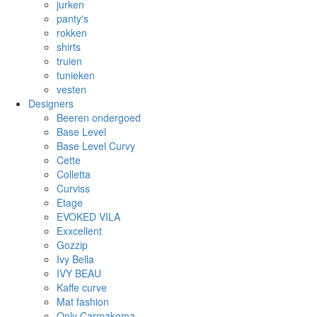
jurken
panty's
rokken
shirts
truien
tunieken
vesten
Designers
Beeren ondergoed
Base Level
Base Level Curvy
Cette
Colletta
Curviss
Etage
EVOKED VILA
Exxcellent
Gozzip
Ivy Bella
IVY BEAU
Kaffe curve
Mat fashion
Only Carmakoma