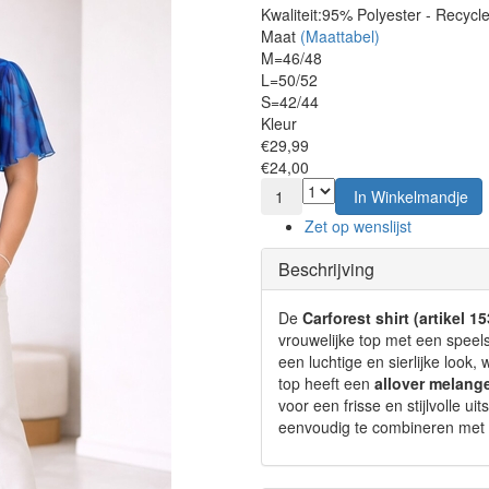
Kwaliteit:
95% Polyester - Recycl
Maat
(Maattabel)
M=46/48
L=50/52
S=42/44
Kleur
€29,99
€24,00
1
In Winkelmandje
Zet op wenslijst
Beschrijving
De
Carforest shirt (artikel
vrouwelijke top met een speels
een luchtige en sierlijke look
top heeft een
allover melange
voor een frisse en stijlvolle u
eenvoudig te combineren met e