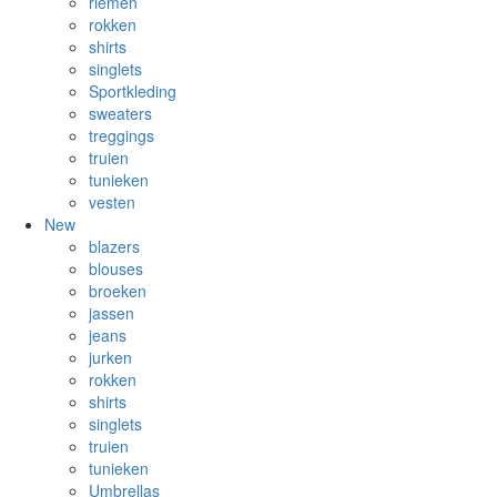
riemen
rokken
shirts
singlets
Sportkleding
sweaters
treggings
truien
tunieken
vesten
New
blazers
blouses
broeken
jassen
jeans
jurken
rokken
shirts
singlets
truien
tunieken
Umbrellas