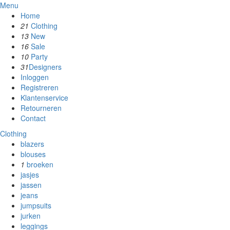
Menu
Home
21
Clothing
13
New
16
Sale
10
Party
31
Designers
Inloggen
Registreren
Klantenservice
Retourneren
Contact
Clothing
blazers
blouses
1
broeken
jasjes
jassen
jeans
jumpsuits
jurken
leggings