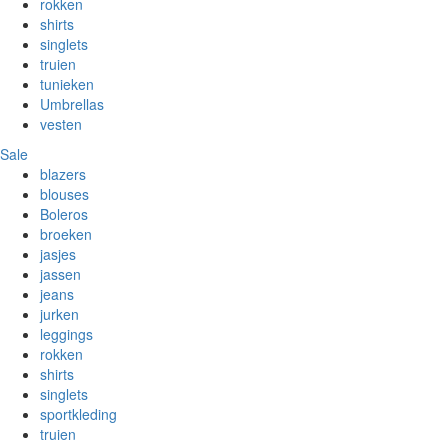
rokken
shirts
singlets
truien
tunieken
Umbrellas
vesten
Sale
blazers
blouses
Boleros
broeken
jasjes
jassen
jeans
jurken
leggings
rokken
shirts
singlets
sportkleding
truien