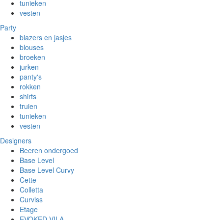
tunieken
vesten
Party
blazers en jasjes
blouses
broeken
jurken
panty's
rokken
shirts
truien
tunieken
vesten
Designers
Beeren ondergoed
Base Level
Base Level Curvy
Cette
Colletta
Curviss
Etage
EVOKED VILA