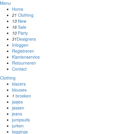
Menu
Home
21
Clothing
13
New
16
Sale
10
Party
31
Designers
Inloggen
Registreren
Klantenservice
Retourneren
Contact
Clothing
blazers
blouses
1
broeken
jasjes
jassen
jeans
jumpsuits
jurken
leggings