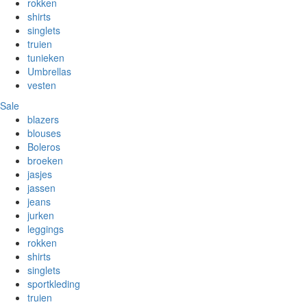
rokken
shirts
singlets
truien
tunieken
Umbrellas
vesten
Sale
blazers
blouses
Boleros
broeken
jasjes
jassen
jeans
jurken
leggings
rokken
shirts
singlets
sportkleding
truien