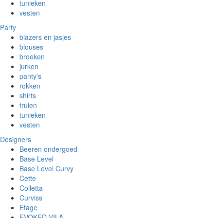
tunieken
vesten
Party
blazers en jasjes
blouses
broeken
jurken
panty's
rokken
shirts
truien
tunieken
vesten
Designers
Beeren ondergoed
Base Level
Base Level Curvy
Cette
Colletta
Curviss
Etage
EVOKED VILA