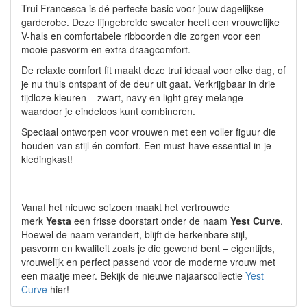
Trui Francesca is dé perfecte basic voor jouw dagelijkse
garderobe. Deze fijngebreide sweater heeft een vrouwelijke
V-hals en comfortabele ribboorden die zorgen voor een
mooie pasvorm en extra draagcomfort.
De relaxte comfort fit maakt deze trui ideaal voor elke dag, of
je nu thuis ontspant of de deur uit gaat. Verkrijgbaar in drie
tijdloze kleuren – zwart, navy en light grey melange –
waardoor je eindeloos kunt combineren.
Speciaal ontworpen voor vrouwen met een voller figuur die
houden van stijl én comfort. Een must-have essential in je
kledingkast!
Vanaf het nieuwe seizoen maakt het vertrouwde
merk
Yesta
een frisse doorstart onder de naam
Yest Curve
.
Hoewel de naam verandert, blijft de herkenbare stijl,
pasvorm en kwaliteit zoals je die gewend bent – eigentijds,
vrouwelijk en perfect passend voor de moderne vrouw met
een maatje meer. Bekijk de nieuwe najaarscollectie
Yest
Curve
hier!