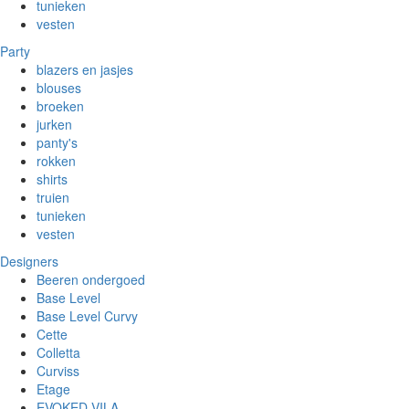
tunieken
vesten
Party
blazers en jasjes
blouses
broeken
jurken
panty's
rokken
shirts
truien
tunieken
vesten
Designers
Beeren ondergoed
Base Level
Base Level Curvy
Cette
Colletta
Curviss
Etage
EVOKED VILA