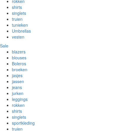
rokken
shirts
singlets
truien
tunieken
Umbrellas
vesten
Sale
blazers
blouses
Boleros
broeken
jasjes
jassen
jeans
jurken
leggings
rokken
shirts
singlets
sportkleding
truien