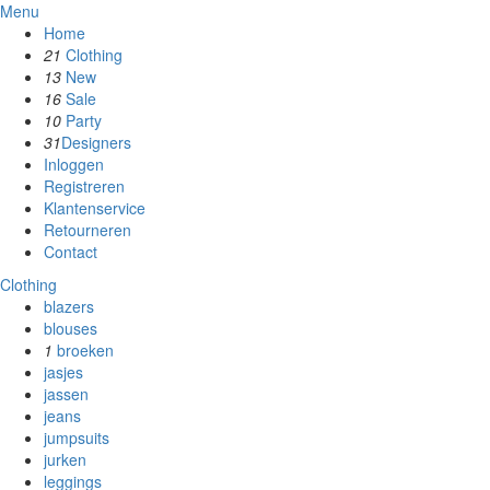
Menu
Home
21
Clothing
13
New
16
Sale
10
Party
31
Designers
Inloggen
Registreren
Klantenservice
Retourneren
Contact
Clothing
blazers
blouses
1
broeken
jasjes
jassen
jeans
jumpsuits
jurken
leggings