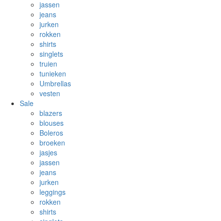
jassen
jeans
jurken
rokken
shirts
singlets
truien
tunieken
Umbrellas
vesten
Sale
blazers
blouses
Boleros
broeken
jasjes
jassen
jeans
jurken
leggings
rokken
shirts