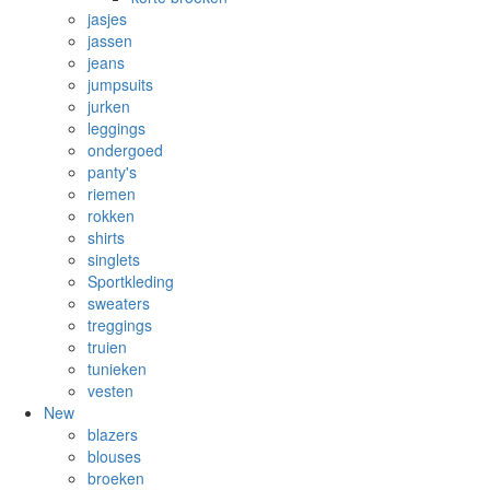
jasjes
jassen
jeans
jumpsuits
jurken
leggings
ondergoed
panty's
riemen
rokken
shirts
singlets
Sportkleding
sweaters
treggings
truien
tunieken
vesten
New
blazers
blouses
broeken