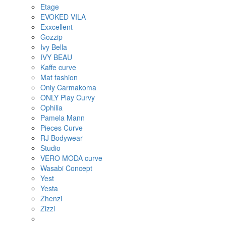
Etage
EVOKED VILA
Exxcellent
Gozzip
Ivy Bella
IVY BEAU
Kaffe curve
Mat fashion
Only Carmakoma
ONLY Play Curvy
Ophilia
Pamela Mann
Pieces Curve
RJ Bodywear
Studio
VERO MODA curve
Wasabi Concept
Yest
Yesta
Zhenzi
Zizzi