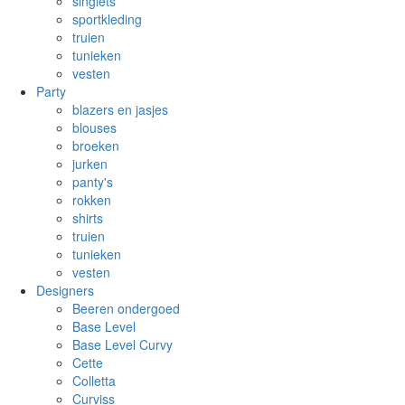
singlets
sportkleding
truien
tunieken
vesten
Party
blazers en jasjes
blouses
broeken
jurken
panty's
rokken
shirts
truien
tunieken
vesten
Designers
Beeren ondergoed
Base Level
Base Level Curvy
Cette
Colletta
Curviss