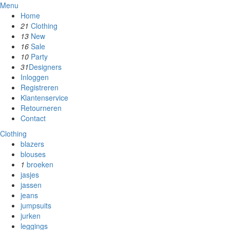
Menu
Home
21
Clothing
13
New
16
Sale
10
Party
31
Designers
Inloggen
Registreren
Klantenservice
Retourneren
Contact
Clothing
blazers
blouses
1
broeken
jasjes
jassen
jeans
jumpsuits
jurken
leggings