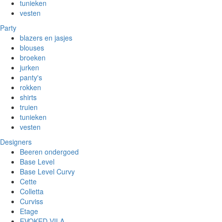
tunieken
vesten
Party
blazers en jasjes
blouses
broeken
jurken
panty's
rokken
shirts
truien
tunieken
vesten
Designers
Beeren ondergoed
Base Level
Base Level Curvy
Cette
Colletta
Curviss
Etage
EVOKED VILA