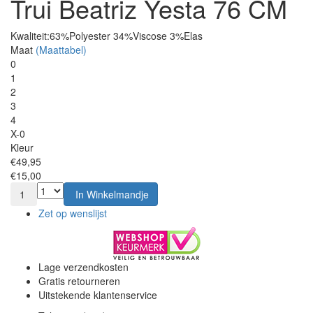
Trui Beatriz Yesta 76 CM
Kwaliteit:
63%Polyester 34%Viscose 3%Elas
Maat
(Maattabel)
0
1
2
3
4
X-0
Kleur
€49,95
€15,00
1
In Winkelmandje
Zet op wenslijst
Lage verzendkosten
Gratis retourneren
Uitstekende klantenservice