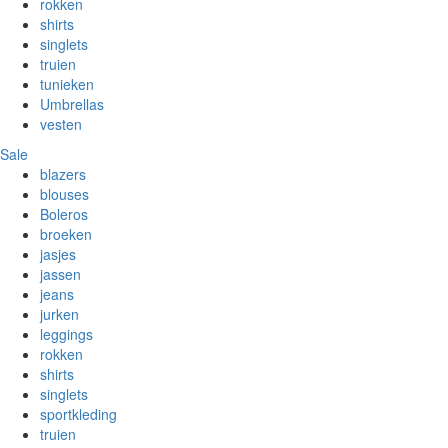
rokken
shirts
singlets
truien
tunieken
Umbrellas
vesten
Sale
blazers
blouses
Boleros
broeken
jasjes
jassen
jeans
jurken
leggings
rokken
shirts
singlets
sportkleding
truien