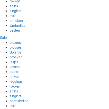
rokken
shirts
singlets
truien
tunieken
Umbrellas
vesten
Sale
blazers
blouses
Boleros
broeken
jasjes
jassen
jeans
jurken
leggings
rokken
shirts
singlets
sportkleding
truien