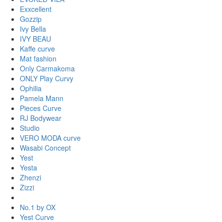
Exxcellent
Gozzip
Ivy Bella
IVY BEAU
Kaffe curve
Mat fashion
Only Carmakoma
ONLY Play Curvy
Ophilia
Pamela Mann
Pieces Curve
RJ Bodywear
Studio
VERO MODA curve
Wasabi Concept
Yest
Yesta
Zhenzi
Zizzi
No.1 by OX
Yest Curve