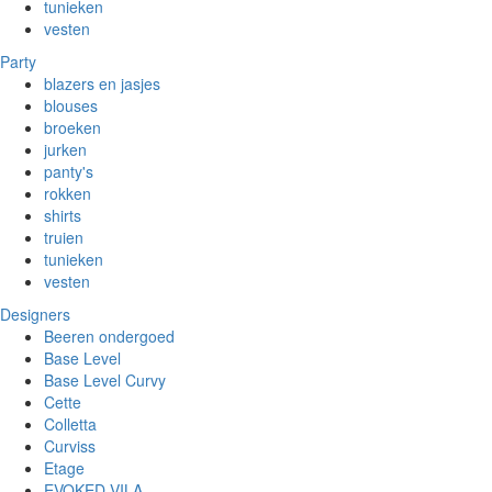
tunieken
vesten
Party
blazers en jasjes
blouses
broeken
jurken
panty's
rokken
shirts
truien
tunieken
vesten
Designers
Beeren ondergoed
Base Level
Base Level Curvy
Cette
Colletta
Curviss
Etage
EVOKED VILA