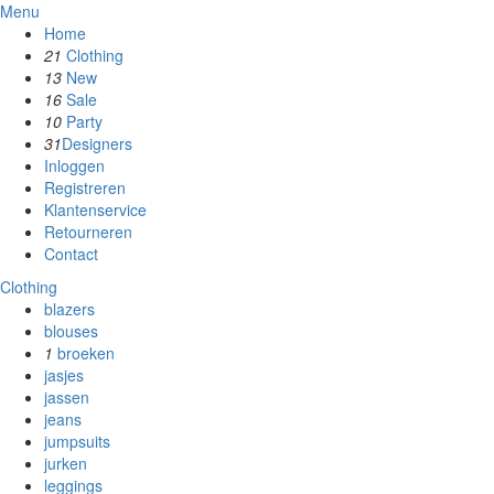
Menu
Home
21
Clothing
13
New
16
Sale
10
Party
31
Designers
Inloggen
Registreren
Klantenservice
Retourneren
Contact
Clothing
blazers
blouses
1
broeken
jasjes
jassen
jeans
jumpsuits
jurken
leggings