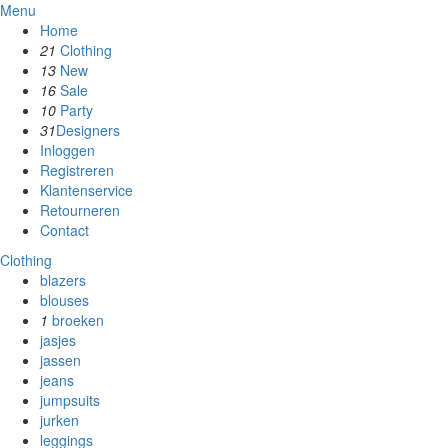
Menu
Home
21
Clothing
13
New
16
Sale
10
Party
31
Designers
Inloggen
Registreren
Klantenservice
Retourneren
Contact
Clothing
blazers
blouses
1
broeken
jasjes
jassen
jeans
jumpsuits
jurken
leggings