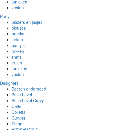
tunieken
vesten
Party
blazers en jasjes
blouses
broeken
jurken
panty's
rokken
shirts
truien
tunieken
vesten
Designers
Beeren ondergoed
Base Level
Base Level Curvy
Cette
Colletta
Curviss
Etage
EVOKED VILA