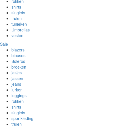
rokken
shirts
singlets
truien
tunieken
Umbrellas
vesten
Sale
blazers
blouses
Boleros
broeken
jasjes
jassen
jeans
jurken
leggings
rokken
shirts
singlets
sportkleding
truien