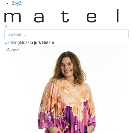
ZbyZ
0
Clothing
Gozzip jurk Betine
Zoom