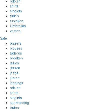
rokken
shirts
singlets
truien
tunieken
Umbrellas
vesten
Sale
blazers
blouses
Boleros
broeken
jasjes
jassen
jeans
jurken
leggings
rokken
shirts
singlets
sportkleding
truien