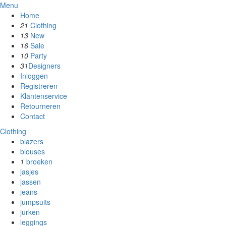
Menu
Home
21
Clothing
13
New
16
Sale
10
Party
31
Designers
Inloggen
Registreren
Klantenservice
Retourneren
Contact
Clothing
blazers
blouses
1
broeken
jasjes
jassen
jeans
jumpsuits
jurken
leggings