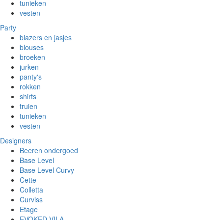
tunieken
vesten
Party
blazers en jasjes
blouses
broeken
jurken
panty's
rokken
shirts
truien
tunieken
vesten
Designers
Beeren ondergoed
Base Level
Base Level Curvy
Cette
Colletta
Curviss
Etage
EVOKED VILA