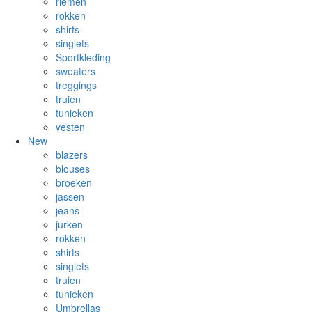
riemen
rokken
shirts
singlets
Sportkleding
sweaters
treggings
truien
tunieken
vesten
New
blazers
blouses
broeken
jassen
jeans
jurken
rokken
shirts
singlets
truien
tunieken
Umbrellas