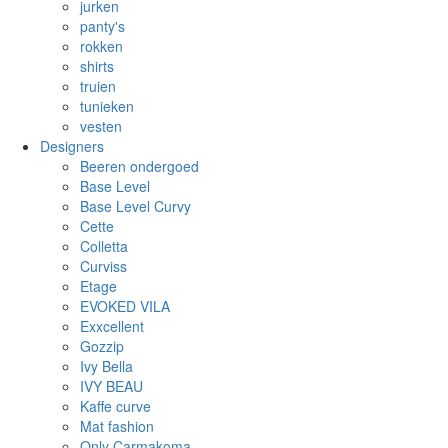
jurken
panty's
rokken
shirts
truien
tunieken
vesten
Designers
Beeren ondergoed
Base Level
Base Level Curvy
Cette
Colletta
Curviss
Etage
EVOKED VILA
Exxcellent
Gozzip
Ivy Bella
IVY BEAU
Kaffe curve
Mat fashion
Only Carmakoma