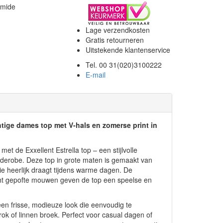
amide
Lage verzendkosten
Gratis retourneren
Uitstekende klantenservice
Tel. 00 31(020)3100222
E-mail
htige dames top met V-hals en zomerse print in
et de Exxellent Estrella top – een stijlvolle
derobe. Deze top in grote maten is gemaakt van
ie heerlijk draagt tijdens warme dagen. De
licht gepofte mouwen geven de top een speelse en
een frisse, modieuze look die eenvoudig te
ok of linnen broek. Perfect voor casual dagen of