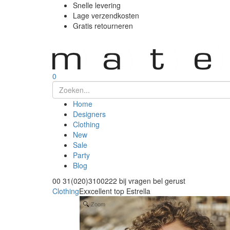
Snelle levering
Lage verzendkosten
Gratis retourneren
0
Home
Designers
Clothing
New
Sale
Party
Blog
00 31(020)3100222
bij vragen bel gerust
Clothing
Exxcellent top Estrella
Zoom