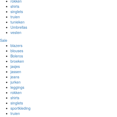
rokken
shirts
singlets
truien
tunieken
Umbrellas
vesten
Sale
blazers
blouses
Boleros
broeken
jasjes
jassen
jeans
jurken
leggings
rokken
shirts
singlets
sportkleding
truien