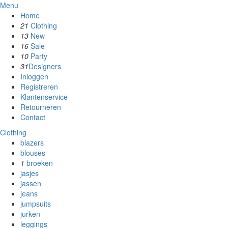
Menu
Home
21
Clothing
13
New
16
Sale
10
Party
31
Designers
Inloggen
Registreren
Klantenservice
Retourneren
Contact
Clothing
blazers
blouses
1
broeken
jasjes
jassen
jeans
jumpsuits
jurken
leggings