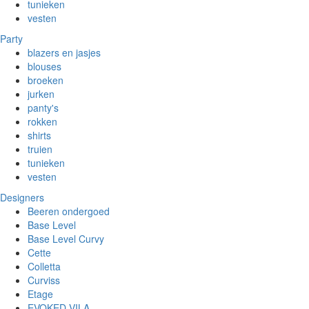
tunieken
vesten
Party
blazers en jasjes
blouses
broeken
jurken
panty's
rokken
shirts
truien
tunieken
vesten
Designers
Beeren ondergoed
Base Level
Base Level Curvy
Cette
Colletta
Curviss
Etage
EVOKED VILA