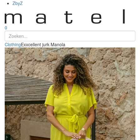
ZbyZ
0
Clothing
Exxcellent jurk Manola
Zoom