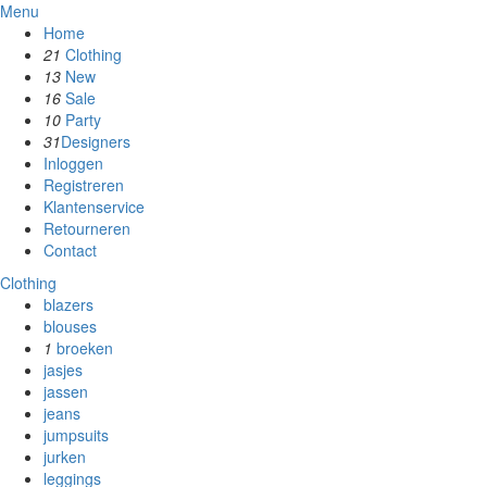
Menu
Home
21
Clothing
13
New
16
Sale
10
Party
31
Designers
Inloggen
Registreren
Klantenservice
Retourneren
Contact
Clothing
blazers
blouses
1
broeken
jasjes
jassen
jeans
jumpsuits
jurken
leggings