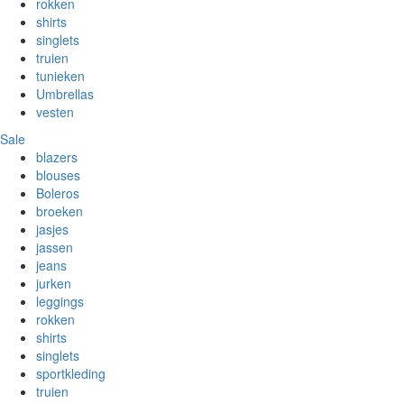
rokken
shirts
singlets
truien
tunieken
Umbrellas
vesten
Sale
blazers
blouses
Boleros
broeken
jasjes
jassen
jeans
jurken
leggings
rokken
shirts
singlets
sportkleding
truien