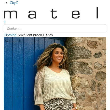
ZbyZ
0
Clothing
Exxcellent broek Harley
Zoom