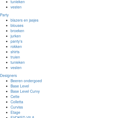
tunieken
vesten
Party
blazers en jasjes
blouses
broeken
jurken
panty's
rokken
shirts
truien
tunieken
vesten
Designers
Beeren ondergoed
Base Level
Base Level Curvy
Cette
Colletta
Curviss
Etage
EVOKED VILA