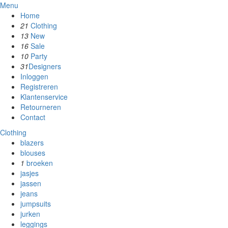
Menu
Home
21
Clothing
13
New
16
Sale
10
Party
31
Designers
Inloggen
Registreren
Klantenservice
Retourneren
Contact
Clothing
blazers
blouses
1
broeken
jasjes
jassen
jeans
jumpsuits
jurken
leggings