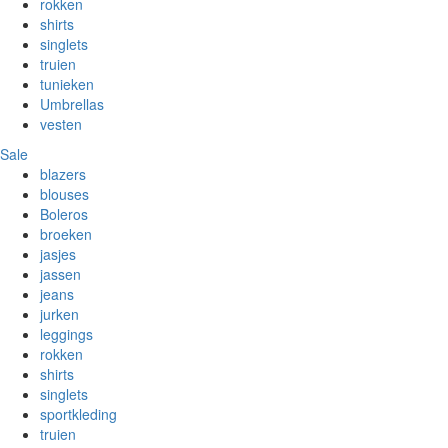
rokken
shirts
singlets
truien
tunieken
Umbrellas
vesten
Sale
blazers
blouses
Boleros
broeken
jasjes
jassen
jeans
jurken
leggings
rokken
shirts
singlets
sportkleding
truien