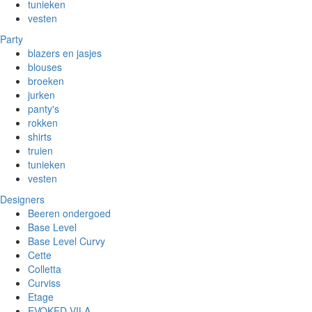
tunieken
vesten
Party
blazers en jasjes
blouses
broeken
jurken
panty's
rokken
shirts
truien
tunieken
vesten
Designers
Beeren ondergoed
Base Level
Base Level Curvy
Cette
Colletta
Curviss
Etage
EVOKED VILA