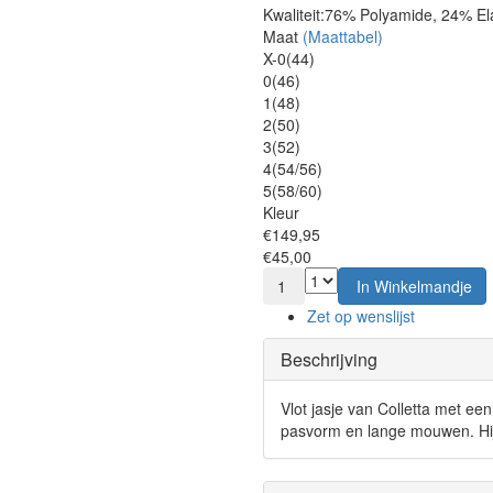
Kwaliteit:
76% Polyamide, 24% El
Maat
(Maattabel)
X-0(44)
0(46)
1(48)
2(50)
3(52)
4(54/56)
5(58/60)
Kleur
€149,95
€45,00
1
In Winkelmandje
Zet op wenslijst
Beschrijving
Vlot jasje van Colletta met een
pasvorm en lange mouwen. Hij i