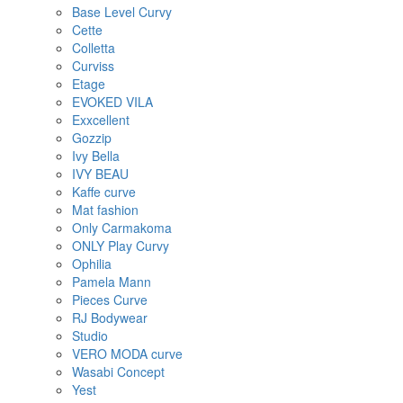
Base Level Curvy
Cette
Colletta
Curviss
Etage
EVOKED VILA
Exxcellent
Gozzip
Ivy Bella
IVY BEAU
Kaffe curve
Mat fashion
Only Carmakoma
ONLY Play Curvy
Ophilia
Pamela Mann
Pieces Curve
RJ Bodywear
Studio
VERO MODA curve
Wasabi Concept
Yest