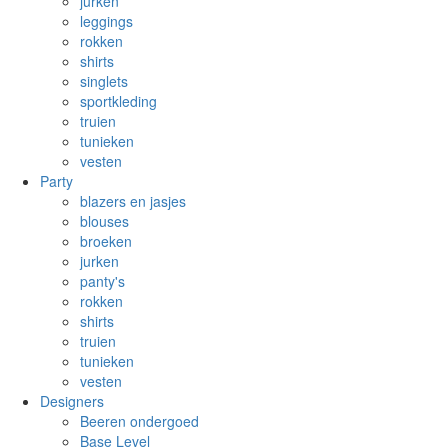
jurken
leggings
rokken
shirts
singlets
sportkleding
truien
tunieken
vesten
Party
blazers en jasjes
blouses
broeken
jurken
panty's
rokken
shirts
truien
tunieken
vesten
Designers
Beeren ondergoed
Base Level