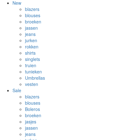
New
blazers
blouses
broeken
jassen
jeans
jurken
rokken
shirts
singlets
truien
tunieken
Umbrellas
vesten
Sale
blazers
blouses
Boleros
broeken
jasjes
jassen
jeans