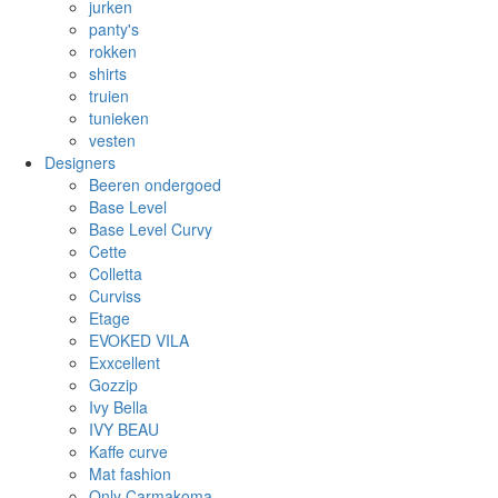
jurken
panty's
rokken
shirts
truien
tunieken
vesten
Designers
Beeren ondergoed
Base Level
Base Level Curvy
Cette
Colletta
Curviss
Etage
EVOKED VILA
Exxcellent
Gozzip
Ivy Bella
IVY BEAU
Kaffe curve
Mat fashion
Only Carmakoma