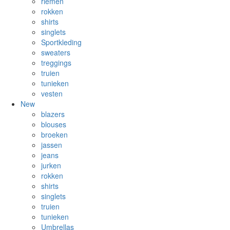
riemen
rokken
shirts
singlets
Sportkleding
sweaters
treggings
truien
tunieken
vesten
New
blazers
blouses
broeken
jassen
jeans
jurken
rokken
shirts
singlets
truien
tunieken
Umbrellas