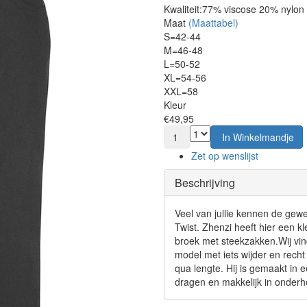
Kwaliteit:
77% viscose 20% nylon
Maat
(Maattabel)
S=42-44
M=46-48
L=50-52
XL=54-56
XXL=58
Kleur
€49,95
1
In Winkelmandje
Zet op wenslijst
Beschrijving
Veel van jullie kennen de gew
Twist. Zhenzi heeft hier een kl
broek met steekzakken.Wij vin
model met iets wijder en rech
qua lengte. Hij is gemaakt in ee
dragen en makkelijk in onderh