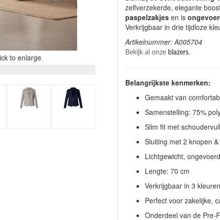
zelfverzekerde, elegante boost
paspelzakjes
en is
ongevoer
Verkrijgbaar in drie tijdloze 
Artikelnummer: A005704
Bekijk al onze
blazers
.
ck to enlarge
Belangrijkste kenmerken:
Gemaakt van comfortabe
Samenstelling: 75% pol
Slim fit met schoudervu
Sluiting met 2 knopen & 
Lichtgewicht, ongevoer
Lengte: 70 cm
Verkrijgbaar in 3 kleure
Perfect voor zakelijke, c
Onderdeel van de Pre-Fa