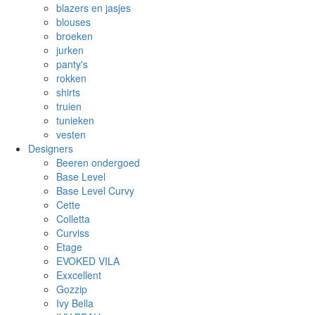
blazers en jasjes
blouses
broeken
jurken
panty's
rokken
shirts
truien
tunieken
vesten
Designers
Beeren ondergoed
Base Level
Base Level Curvy
Cette
Colletta
Curviss
Etage
EVOKED VILA
Exxcellent
Gozzip
Ivy Bella