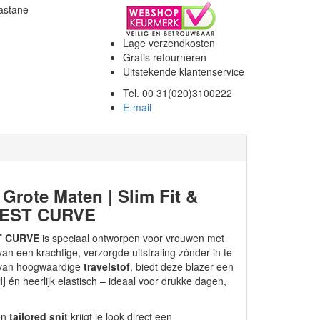
astane
Lage verzendkosten
Gratis retourneren
Uitstekende klantenservice
Tel. 00 31(020)3100222
E-mail
 Grote Maten | Slim Fit &
 YEST CURVE
T CURVE
is speciaal ontworpen voor vrouwen met
n een krachtige, verzorgde uitstraling zónder in te
 van hoogwaardige
travelstof
, biedt deze blazer een
ij
én heerlijk elastisch – ideaal voor drukke dagen,
en
tailored snit
krijgt je look direct een