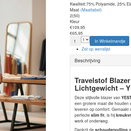
Kwaliteit:
75% Polyamide, 25% El
Maat
(Maattabel)
2(50)
Kleur
€109,95
€65,95
1
In Winkelmandje
Zet op wenslijst
Beschrijving
Travelstof Blazer
Lichtgewicht –
Deze stijlvolle blazer van
YES
een grotere maat die houden va
leveren op comfort. Gemaakt
perfecte
slim fit
, is hij
kreukvr
werk of onderweg.
Dankzij de
schoudervulling