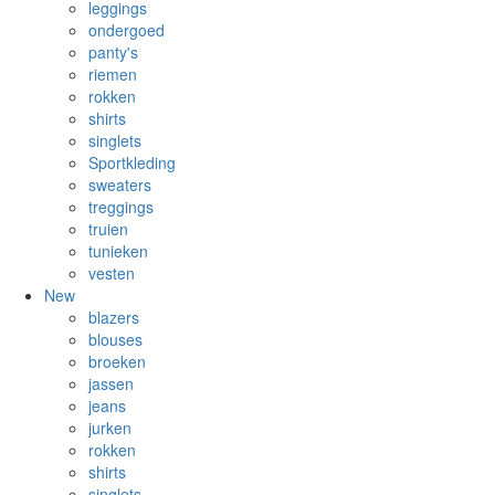
leggings
ondergoed
panty's
riemen
rokken
shirts
singlets
Sportkleding
sweaters
treggings
truien
tunieken
vesten
New
blazers
blouses
broeken
jassen
jeans
jurken
rokken
shirts
singlets