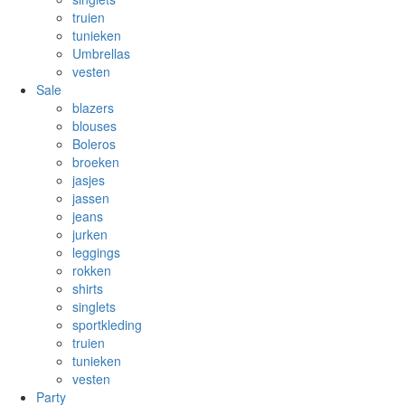
truien
tunieken
Umbrellas
vesten
Sale
blazers
blouses
Boleros
broeken
jasjes
jassen
jeans
jurken
leggings
rokken
shirts
singlets
sportkleding
truien
tunieken
vesten
Party