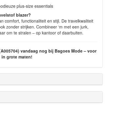
ieuze plus-size essentials
velstof blazer?
 comfort, functionaliteit en stijl. De travelkwaliteit
look zonder strijken. Combineer ‘m met een jurk,
laar om te stralen – op kantoor of daarbuiten.
r (A005704) vandaag nog bij Bagoes Mode – voor
, in grote maten!