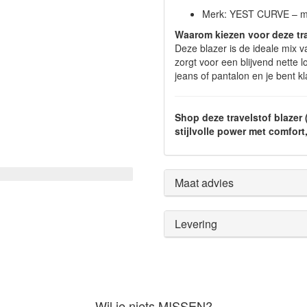
Merk: YEST CURVE – mod
Waarom kiezen voor deze tra
Deze blazer is de ideale mix van
zorgt voor een blijvend nette 
jeans of pantalon en je bent k
Shop deze travelstof blaze
stijlvolle power met comfort
Maat advies
Levering
Wil je niets MISSEN?