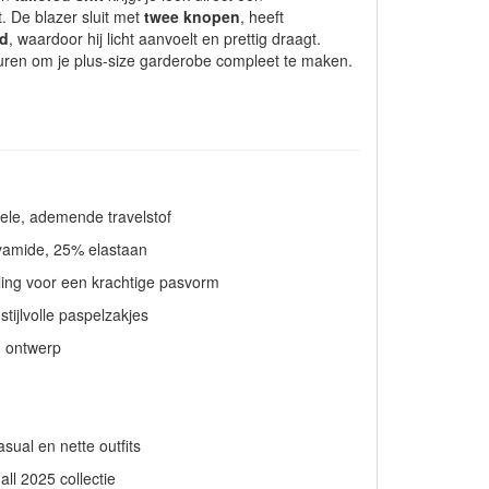
. De blazer sluit met
twee knopen
, heeft
d
, waardoor hij licht aanvoelt en prettig draagt.
kleuren om je plus-size garderobe compleet te maken.
le, ademende travelstof
yamide, 25% elastaan
lling voor een krachtige pasvorm
stijlvolle paspelzakjes
d ontwerp
n
asual en nette outfits
ll 2025 collectie